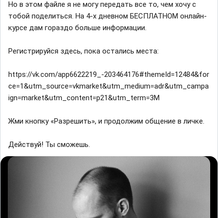
Но в этом файле я не могу передать все то, чем хочу с
тобой поделиться. На 4-х дневном БЕСПЛАТНОМ онлайн-
курсе дам гораздо больше информации.
Регистрируйся здесь, пока остались места:
https://vk.com/app6622219_-203464176#themeId=12484&for
ce=1&utm_source=vkmarket&utm_medium=adr&utm_campa
ign=market&utm_content=p21&utm_term=3M
Жми кнопку «Разрешить», и продолжим общение в личке.
Действуй! Ты сможешь.