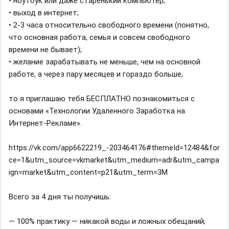
• ноутбук или даже старенький компьютер;
• выход в интернет;
• 2-3 часа относительно свободного времени (понятно,
что основная работа, семья и совсем свободного
времени не бывает);
• желание зарабатывать не меньше, чем на основной
работе, а через пару месяцев и гораздо больше;
то я приглашаю тебя БЕСПЛАТНО познакомиться с
основами «Технологии Удаленного Заработка на
Интернет-Рекламе».
https://vk.com/app6622219_-203464176#themeId=12484&for
ce=1&utm_source=vkmarket&utm_medium=adr&utm_campa
ign=market&utm_content=p21&utm_term=3M
Всего за 4 дня ты получишь:
— 100% практику — никакой воды и ложных обещаний;