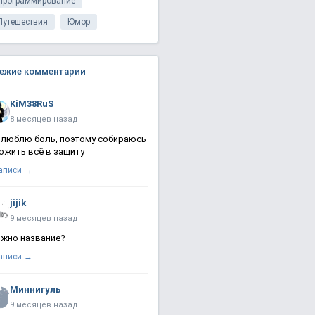
Программирование
Путешествия
Юмор
ежие комментарии
KiM38RuS
8 месяцев назад
 люблю боль, поэтому собираюсь
ожить всё в защиту
записи →
jijik
9 месяцев назад
жно название?
записи →
Миннигуль
9 месяцев назад