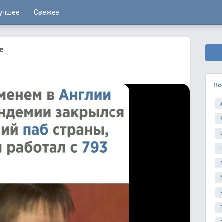
учшее
Свежее
e
По