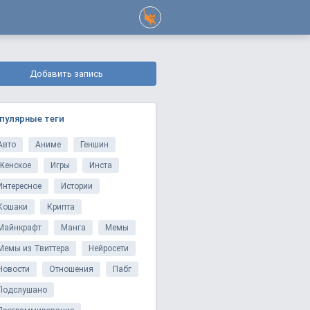
Добавить запись
пулярные теги
Авто
Аниме
Геншин
Женское
Игры
Инста
Интересное
Истории
Кошаки
Крипта
Майнкрафт
Манга
Мемы
Мемы из Твиттера
Нейросети
Новости
Отношения
Пабг
Подслушано