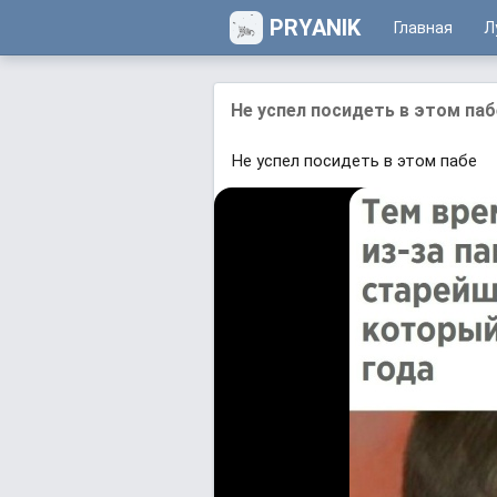
PRYANIK
Главная
Л
Hе уcпел посидеть в этом паб
Hе уcпел посидеть в этом пабe