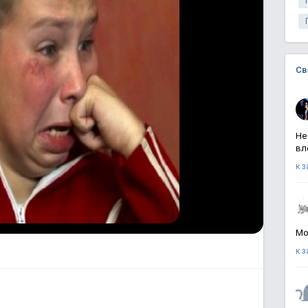
Св
Не
вл
к 
Мо
к 