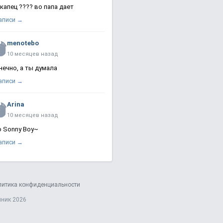
 капец ???? во папа дает
записи →
menotebo
10 месяцев назад
нечно, а ты думала
записи →
Arina
10 месяцев назад
о Sonny Boy~
записи →
литика конфиденциальности
яник 2026