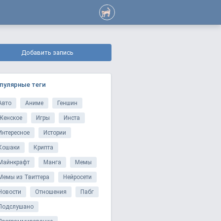
Добавить запись
пулярные теги
Авто
Аниме
Геншин
Женское
Игры
Инста
Интересное
Истории
Кошаки
Крипта
Майнкрафт
Манга
Мемы
Мемы из Твиттера
Нейросети
Новости
Отношения
Пабг
Подслушано