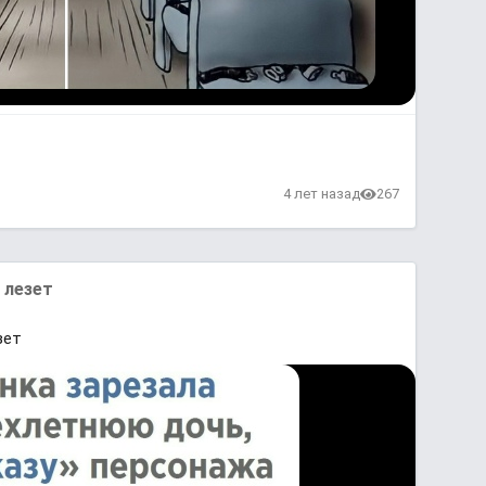
4 лет назад
267
 лезет
зет