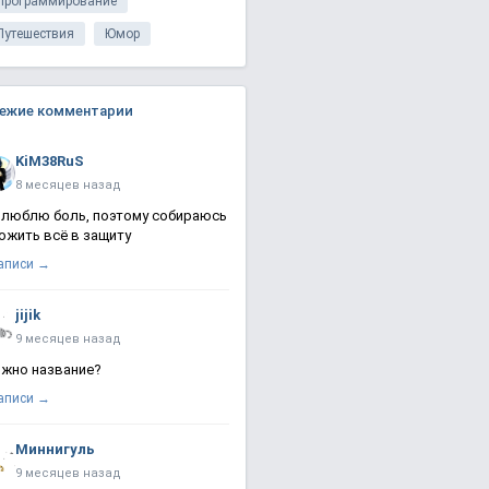
Программирование
Путешествия
Юмор
ежие комментарии
KiM38RuS
8 месяцев назад
 люблю боль, поэтому собираюсь
ожить всё в защиту
записи →
jijik
9 месяцев назад
жно название?
записи →
Миннигуль
9 месяцев назад