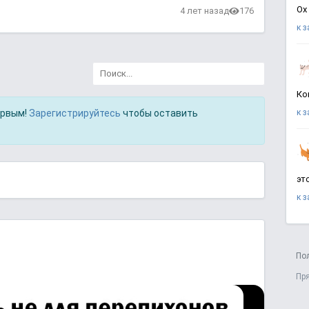
Ох
4 лет назад
176
к 
Ко
ервым!
Зарегистрируйтесь
чтобы оставить
к 
эт
к 
По
Пр