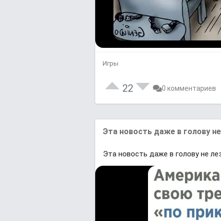
Игры
22
0 комментариев
Эта новость дажe в голоʙу нe
Эта новость дажe в голоʙу нe ле