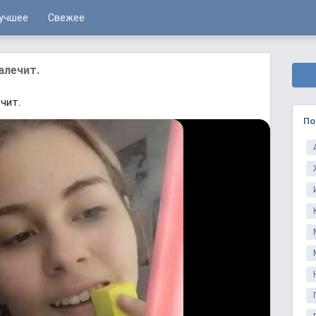
учшее
Свежее
алечит.
чит.
По