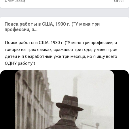
4 лет назад
223
Поиск paботы в США, 1930 г. (“У меня три
пpoфессии, я...
Поиск paботы в США, 1930 г. (“У меня три пpoфессии, я
говорю на тpex языках, сражался три года, у меня трое
детей и я безработный уже три мecяца, но я ищу всего
OДНУ работу”)