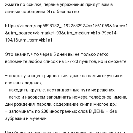
Жмите по ссылке, первые упражнения придут вам в
личные сообщения. Это бесплатно:
https://vk.com/app5898182_-192258292#s=1561059&force=1
&utm_source=vk-market-93&utm_medium=b1b-79ce14-
194.1&utm_term=kb1a1
Это значит, что через 5 дней вы не только легко
вспомните любой список из 5-7-20 пунктов, но и сможете:
– подолгу концентрироваться даже на самых скучных и
сложных задачах;
– находить крутые, нестандартные пути их решения;
– легко и насовсем запоминать номера телефонов, имена,
дни рождения, пароли, содержание книг и многое др.;
– запоминать по 200 иностранных слов В ДЕНЬ – без
зубрежки и мучений.
Чем больше практикуетесь – тем круче ваши результаты.