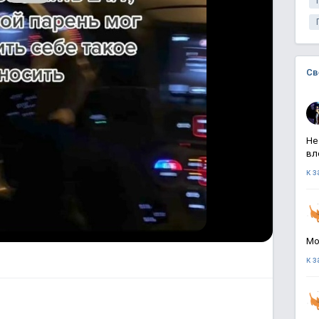
Св
Не
вл
к 
Мо
к 