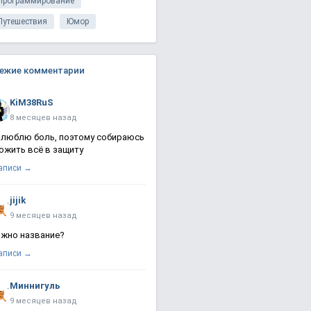
Программирование
Путешествия
Юмор
ежие комментарии
KiM38RuS
8 месяцев назад
 люблю боль, поэтому собираюсь
ожить всё в защиту
записи →
jijik
9 месяцев назад
жно название?
записи →
Миннигуль
9 месяцев назад