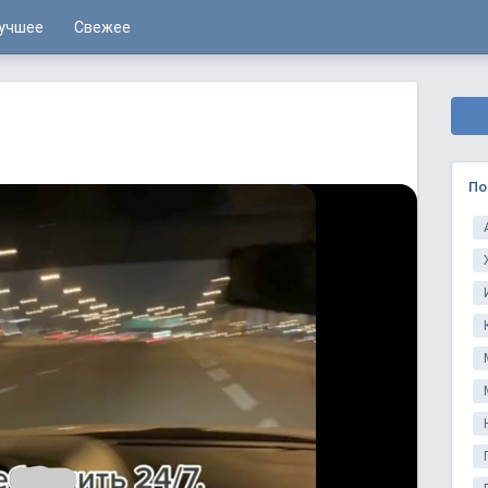
учшее
Свежее
По