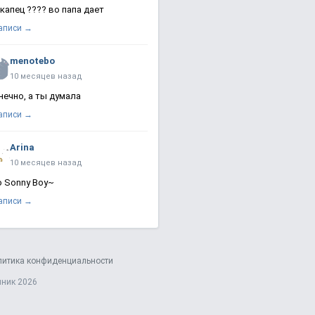
 капец ???? во папа дает
записи →
menotebo
10 месяцев назад
нечно, а ты думала
записи →
Arina
10 месяцев назад
о Sonny Boy~
записи →
литика конфиденциальности
яник 2026