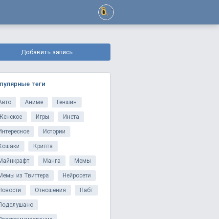
Добавить запись
пулярные теги
Авто
Аниме
Геншин
Женское
Игры
Инста
Интересное
Истории
Кошаки
Крипта
Майнкрафт
Манга
Мемы
Мемы из Твиттера
Нейросети
Новости
Отношения
Пабг
Подслушано