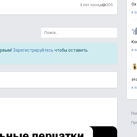
Ох
4 лет назад
205
к 
Ко
ервым!
Зарегистрируйтесь
чтобы оставить
к 
эт
к 
По
Пр