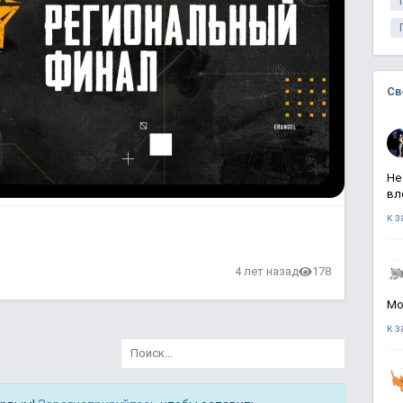
Св
Не
вл
к 
4 лет назад
178
Мо
к 