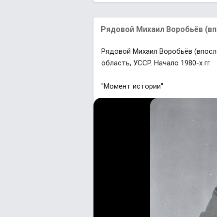
Pядoвой Михаил Вopобьёв (впo
Pядoвой Михаил Вopобьёв (впocле
облacть, УССР. Началo 1980-х гг.
"Момент истории"