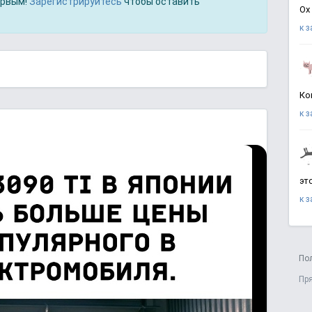
ервым!
Зарегистрируйтесь
чтобы оставить
Ох
к 
Ко
к 
эт
к 
По
Пр