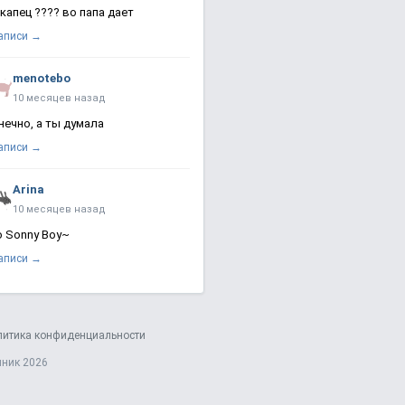
 капец ???? во папа дает
записи →
menotebo
10 месяцев назад
нечно, а ты думала
записи →
Arina
10 месяцев назад
о Sonny Boy~
записи →
литика конфиденциальности
яник 2026