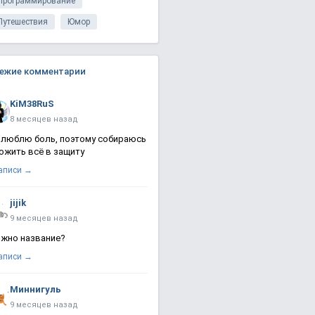
Программирование
Путешествия
Юмор
ежие комментарии
KiM38RuS
8 месяцев назад
 люблю боль, поэтому собираюсь
ожить всё в защиту
записи →
jijik
9 месяцев назад
жно название?
записи →
Миннигуль
9 месяцев назад