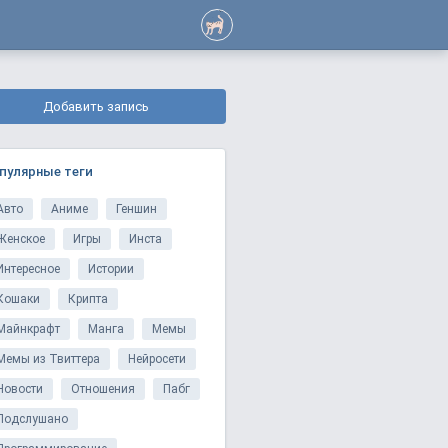
Добавить запись
пулярные теги
Авто
Аниме
Геншин
Женское
Игры
Инста
Интересное
Истории
Кошаки
Крипта
Майнкрафт
Манга
Мемы
Мемы из Твиттера
Нейросети
Новости
Отношения
Пабг
Подслушано