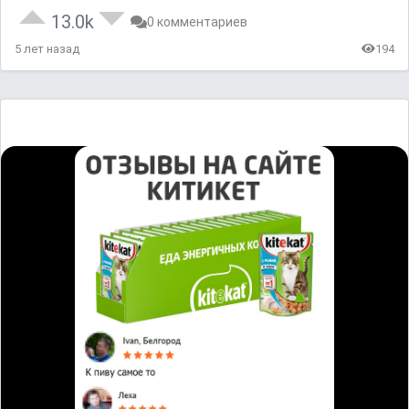
13.0k
0 комментариев
5 лет назад
194