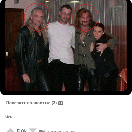
Показать полностью (3)
Мемы
5.0k
0 комментариев