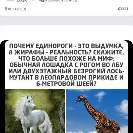
6.0k
0 комментариев
5 лет назад
331