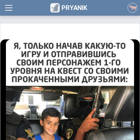
PRYANIK