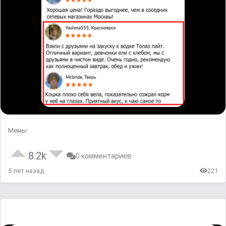
Мемы
8.2k
0 комментариев
5 лет назад
221