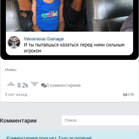
Мемы
8.2k
0 комментариев
5 лет назад
290
Комментарии
Комментариев пока нет. Будьте первым!