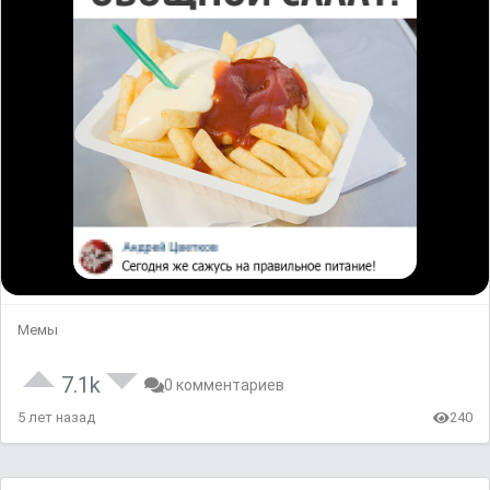
Мемы
7.1k
0 комментариев
5 лет назад
240