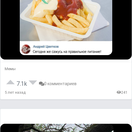
Мемы
7.1k
0 комментариев
5 лет назад
241