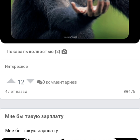
Показать полностью (2)
Интересное
12
0 комментариев
4 лет назад
176
Мне бы тaкyю зaрплaту
Мне бы тaкyю зaрплaту