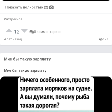
Показать полностью (2)
Интересное
12
0 комментариев
4 лет назад
177
Мне бы тaкyю зaрплaту
Мне бы тaкyю зaрплaту