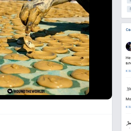
Св
Не
вл
к 
Мо
к 