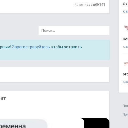
Ох
4 лет назад
141
к 
Ко
ервым!
Зарегистрируйтесь
чтобы оставить
к 
эт
к 
рит
По
Пр