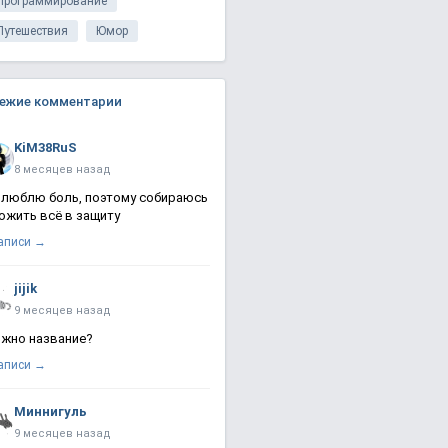
Программирование
Путешествия
Юмор
ежие комментарии
KiM38RuS
8 месяцев назад
 люблю боль, поэтому собираюсь
ожить всё в защиту
записи →
jijik
9 месяцев назад
жно название?
записи →
Миннигуль
9 месяцев назад