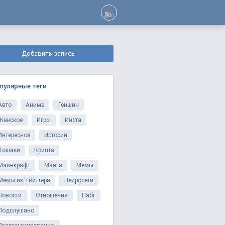
Добавить запись
пулярные теги
Авто
Аниме
Геншин
Женское
Игры
Инста
Интересное
Истории
Кошаки
Крипта
Майнкрафт
Манга
Мемы
Мемы из Твиттера
Нейросети
Новости
Отношения
Пабг
Подслушано