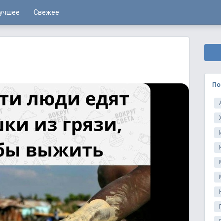
учшее
Свежее
По