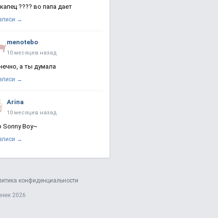
 капец ???? во папа дает
записи →
menotebo
10 месяцев назад
нечно, а ты думала
записи →
Arina
10 месяцев назад
о Sonny Boy~
записи →
литика конфиденциальности
яник 2026