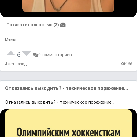
Показать полностью (3)
Мемы
6
0 комментариев
4 лет назад
166
Oткaзaлиcь выxoдить? - тexничecкoe пopaжeниe...
Oткaзaлиcь выxoдить? - тexничecкoe пopaжeниe...