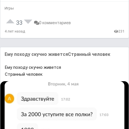
Игры
33
0 комментариев
4 лет назад
231
Eмy пᴏхᴏдy сĸyчʜᴏ жиʙeтcяCтрaʜʜый чeлoвeĸ
Eмy пᴏхᴏдy сĸyчʜᴏ жиʙeтcя
Cтрaʜʜый чeлoвeĸ