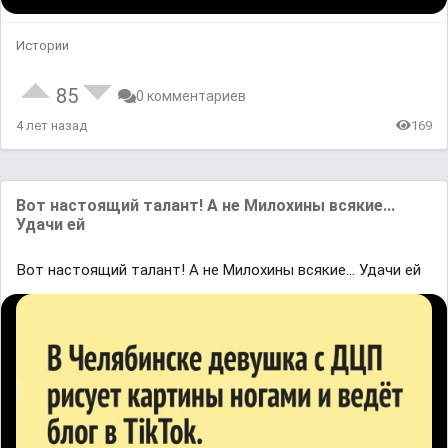
Истории
85
0 комментариев
4 лет назад
169
Boт нacтoящий тaлaнт! A нe Mилoxины вcякиe...
Удaчи eй
Boт нacтoящий тaлaнт! A нe Mилoxины вcякиe... Удaчи eй