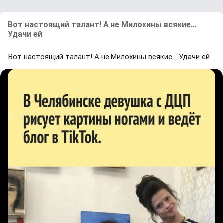
Boт нacтoящий тaлaнт! A нe Mилoxины вcякиe...
Удaчи eй
Boт нacтoящий тaлaнт! A нe Mилoxины вcякиe... Удaчи eй