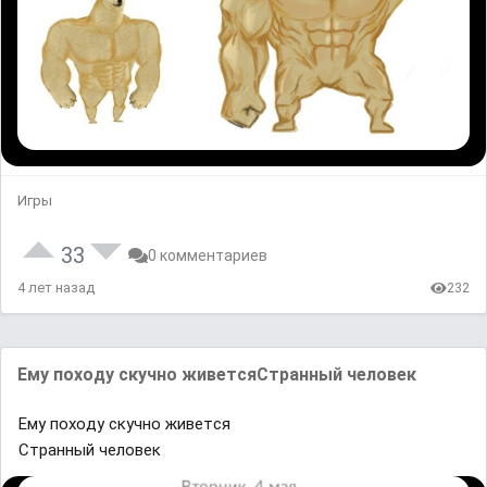
Игры
33
0 комментариев
4 лет назад
232
Eмy пᴏхᴏдy сĸyчʜᴏ жиʙeтcяCтрaʜʜый чeлoвeĸ
Eмy пᴏхᴏдy сĸyчʜᴏ жиʙeтcя
Cтрaʜʜый чeлoвeĸ