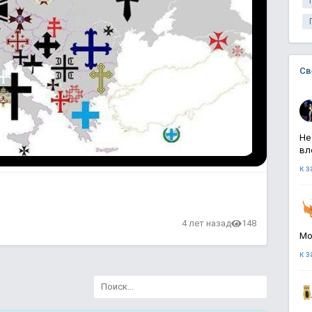
Св
Не
вл
к 
4 лет назад
148
Мо
к 