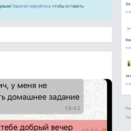
Ох
ервым!
Зарегистрируйтесь
чтобы оставить
к 
Ко
к 
эт
к 
По
Пр