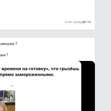
4 лет назад
186
ьмешки.?
шки.?