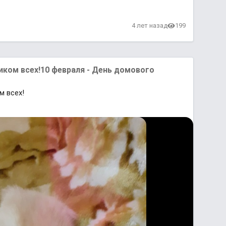
4 лет назад
199
иком всех!10 февраля - День домового
м всех!