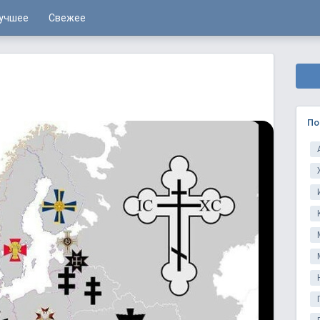
учшее
Свежее
По