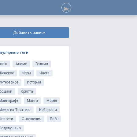
Добавить запись
пулярные теги
Авто
Аниме
Геншин
Женское
Игры
Инста
Интересное
Истории
Кошаки
Крипта
Майнкрафт
Манга
Мемы
Мемы из Твиттера
Нейросети
Новости
Отношения
Пабг
Подслушано