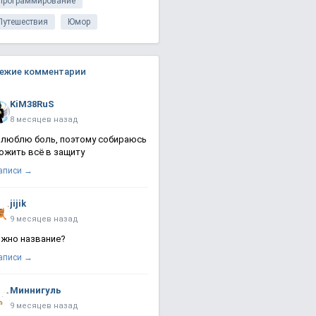
Программирование
Путешествия
Юмор
ежие комментарии
KiM38RuS
8 месяцев назад
 люблю боль, поэтому собираюсь
ожить всё в защиту
записи →
jijik
9 месяцев назад
жно название?
записи →
Миннигуль
9 месяцев назад