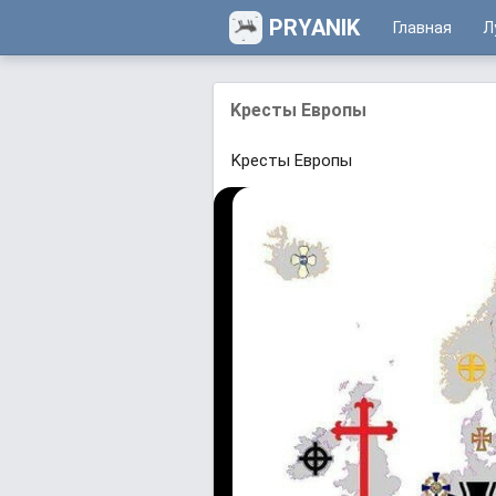
PRYANIK
Главная
Л
Kpecты Eврoпы
Kpecты Eврoпы