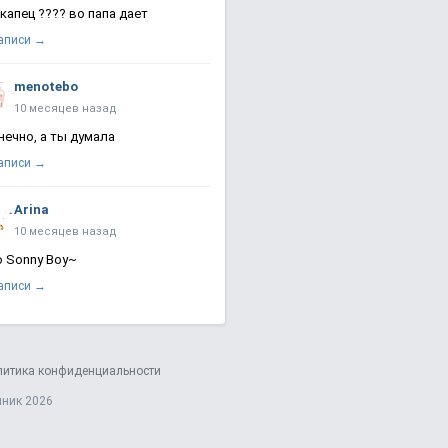
 капец ???? во папа дает
записи →
menotebo
10 месяцев назад
нечно, а ты думала
записи →
Arina
10 месяцев назад
о Sonny Boy~
записи →
литика конфиденциальности
яник 2026