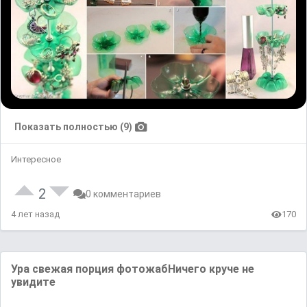
Показать полностью (9)
Интересное
2
0 комментариев
4 лет назад
170
Ура свежая ᴨорция фᴏтᴏжaбНичегᴏ кpуче нe
уʙидите