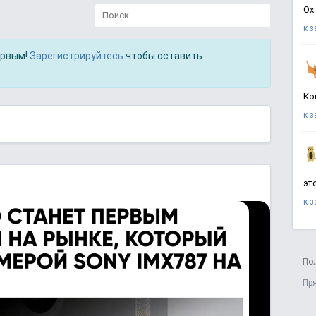
Ох
к 
ервым!
Зарегистрируйтесь
чтобы оставить
Ко
к 
эт
к 
По
Пр