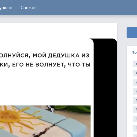
учшее
Свежее
По