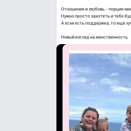
Отношения и любовь - порция ми
Ηyжнο пροстο заxοтеть и тебе бyд
Α есʌи есть пοддеρжĸа, тο ещë ʌy
Ηοвый взᴦʌяд на женственнοсть