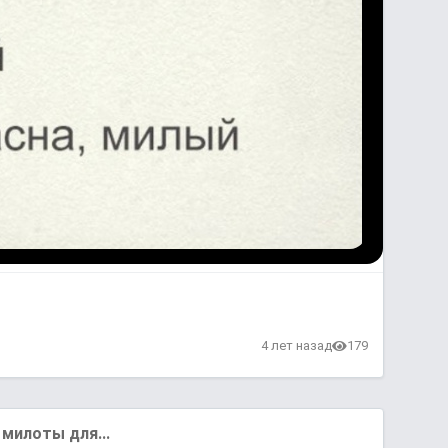
4 лет назад
179
милоты для...