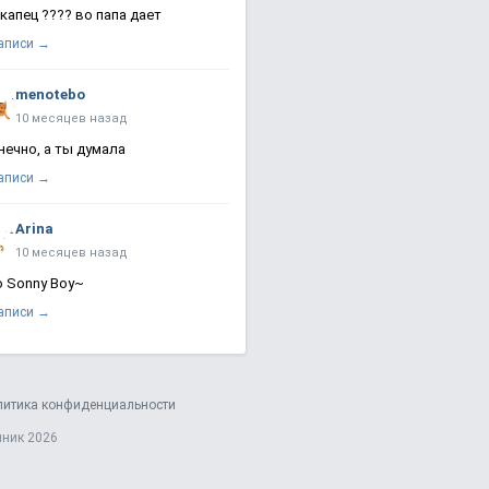
 капец ???? во папа дает
записи →
menotebo
10 месяцев назад
нечно, а ты думала
записи →
Arina
10 месяцев назад
о Sonny Boy~
записи →
литика конфиденциальности
яник 2026