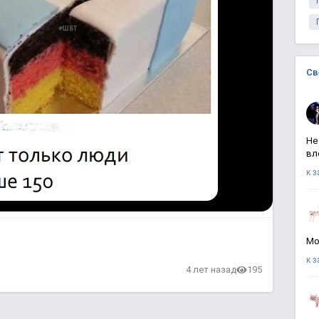
Св
Не
вл
к 
Мо
к 
в
4 лет назад
195