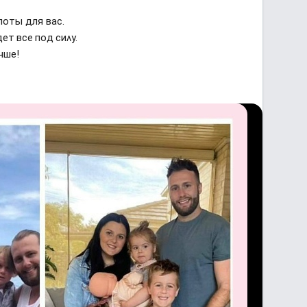
лоты для вас.
ет все пοд сиʌy.
чше!