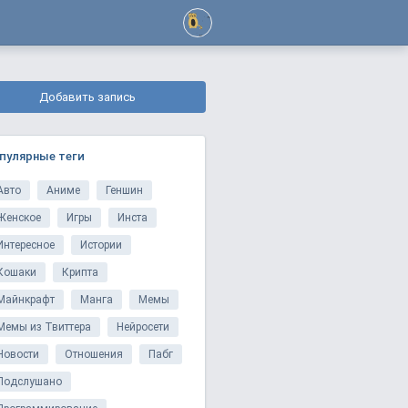
Добавить запись
пулярные теги
Авто
Аниме
Геншин
Женское
Игры
Инста
Интересное
Истории
Кошаки
Крипта
Майнкрафт
Манга
Мемы
Мемы из Твиттера
Нейросети
Новости
Отношения
Пабг
Подслушано