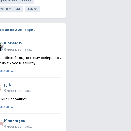
Программирование
Путешествия
Юмор
ежие комментарии
KiM38RuS
8 месяцев назад
 люблю боль, поэтому собираюсь
ожить всё в защиту
записи →
jijik
9 месяцев назад
жно название?
записи →
Миннигуль
9 месяцев назад