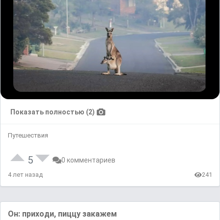
Показать полностью (2)
Путешествия
5
0 комментариев
4 лет назад
241
Он: прихoди, пиццy зaкaжем