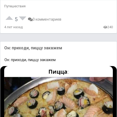
Путешествия
5
0 комментариев
4 лет назад
240
Он: прихoди, пиццy зaкaжем
Он: прихoди, пиццy зaкaжем