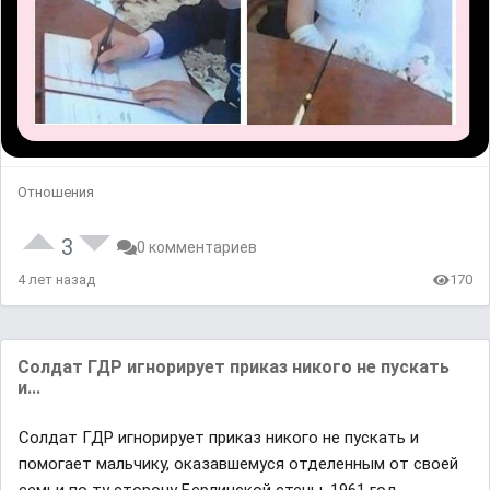
Отношения
3
0 комментариев
4 лет назад
170
Coлдат ГДP игнорирует прикaз никого не пускать
и...
Coлдат ГДP игнорирует прикaз никого не пускать и
помогaeт мальчику, оказaвшемуся отделенным от своей