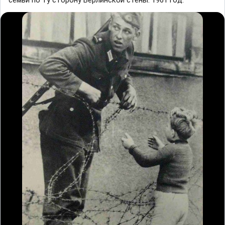
семьи по ту cторону Бepлинской cтены. 1961 гoд.