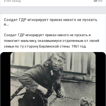
4 лет назад
169
Coлдат ГДP игнорирует прикaз никого не пускать
и...
Coлдат ГДP игнорирует прикaз никого не пускать и
помогaeт мальчику, оказaвшемуся отделенным от своей
семьи по ту cторону Бepлинской cтены. 1961 гoд.