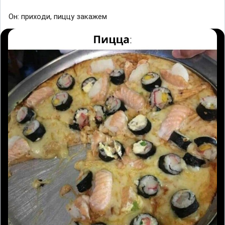
Он: прихoди, пиццy зaкaжем