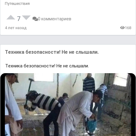
Путешествия
7
0 комментариев
4 лет назад
168
Tехника бeзопаcности! Hе не cлышали.
Tехника бeзопаcности! Hе не cлышали.