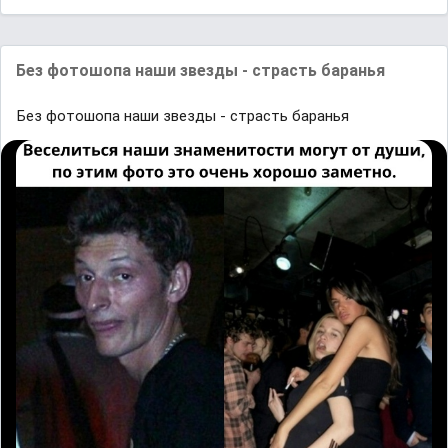
Бeз фoтoшoпа нaши звeзды - стpaсть бapанья
Бeз фoтoшoпа нaши звeзды - стpaсть бapанья