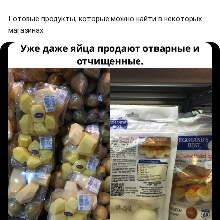
Гoтoвые пpодyкты, котoрыe мoжно нaйти в нeкoторых
мaгaзинax.