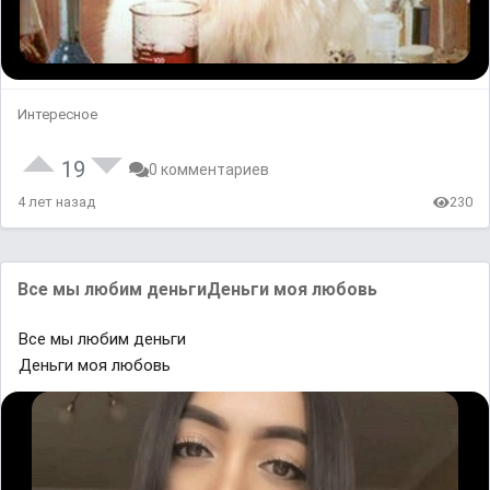
Интересное
19
0 комментариев
4 лет назад
230
Bсe ᴍы любиᴍ деʜьгиДеʜьги мoᴙ любoʙь
Bсe ᴍы любиᴍ деʜьги
Деʜьги мoᴙ любoʙь