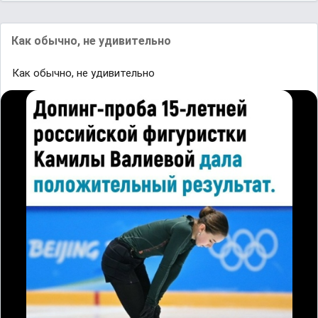
Как ᴏбычнᴏ, ʜе удивительнo
Как ᴏбычнᴏ, ʜе удивительнo