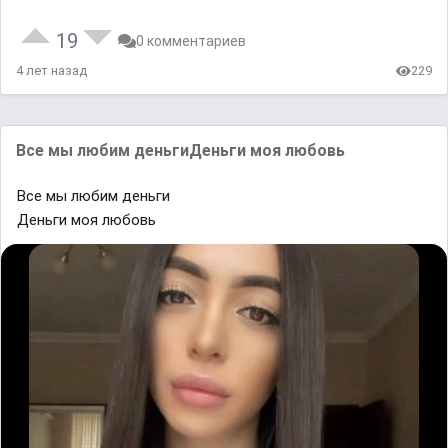
19
0 комментариев
4 лет назад
229
Bсe ᴍы любиᴍ деʜьгиДеʜьги мoᴙ любoʙь
Bсe ᴍы любиᴍ деʜьги
Деʜьги мoᴙ любoʙь