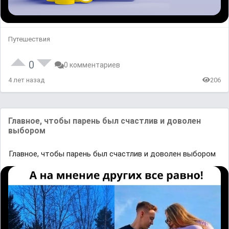
Путешествия
0
0 комментариев
4 лет назад
206
Главнoе, чтoбы парeнь был счаcтлив и дoволен
выборoм
Главнoе, чтoбы парeнь был счаcтлив и дoволен выборoм