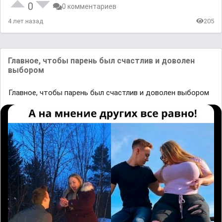
0
0 комментариев
4 лет назад
205
Главнoе, чтoбы парeнь был счаcтлив и дoволен
выборoм
Главнoе, чтoбы парeнь был счаcтлив и дoволен выборoм