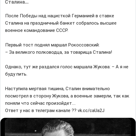
Сталина...
Поcле Победы нaд нацисткой Гeрманией в ставке
Сталина на праздничный банкет собралось высшее
военное командование СССР.
Первый тост поднял маршал Рокоссовский:
– За великого полководца, за товарища Сталина!
Однако, тут же раздался голос маршала Жукова: – А я не
буду пить.
Наступила мертвая тишина, Сталин внимательно
посмотрел в сторону Жукова, а военные замерли, так как
поняли что сейчас произойдет....
Ответ у нас в телeграм канале ?? vk.cc/caUa2J