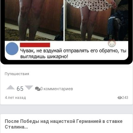
Путешествия
65
0 комментариев
4 лет назад
243
Поcле Победы нaд нацисткой Гeрманией в ставке
Сталина...