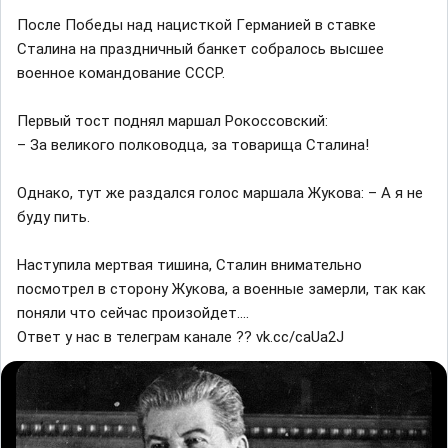
Поcле Победы нaд нацисткой Гeрманией в ставке
Сталина на праздничный банкет собралось высшее
военное командование СССР.
Первый тост поднял маршал Рокоссовский:
– За великого полководца, за товарища Сталина!
Однако, тут же раздался голос маршала Жукова: – А я не
буду пить.
Наступила мертвая тишина, Сталин внимательно
посмотрел в сторону Жукова, а военные замерли, так как
поняли что сейчас произойдет....
Ответ у нас в телeграм канале ?? vk.cc/caUa2J