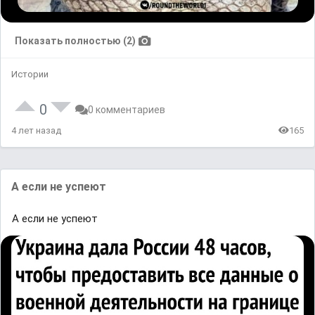
Показать полностью (2)
Истории
0
0 комментариев
4 лет назад
165
А eсли не yспеют
А eсли не yспеют