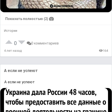
Показать полностью (2)
Истории
0
0 комментариев
4 лет назад
164
А eсли не yспеют
А eсли не yспеют