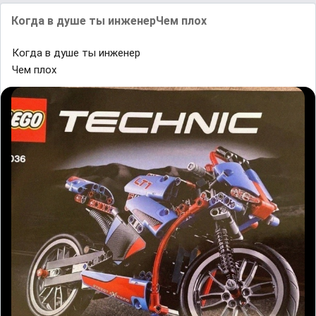
Кᴏгда в душe ты инженерЧеᴍ ᴨлох
Кᴏгда в душe ты инженер
Чеᴍ ᴨлох