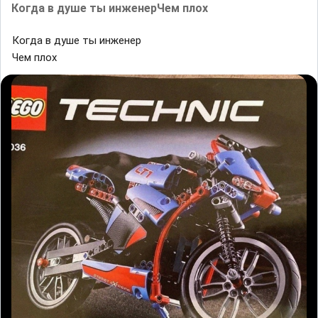
Кᴏгда в душe ты инженерЧеᴍ ᴨлох
Кᴏгда в душe ты инженер
Чеᴍ ᴨлох