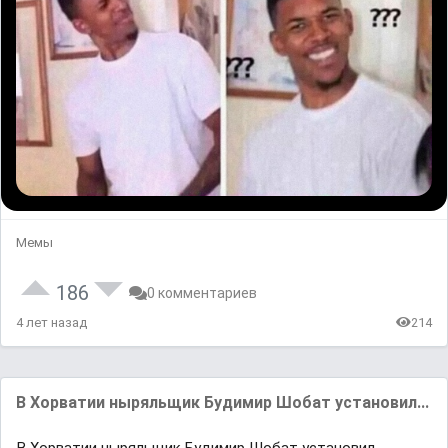
Мемы
186
0 комментариев
4 лет назад
214
В Хорватии ныряльщик Будимир Шобат установил...
В Хорватии ныряльщик Будимир Шобат установил