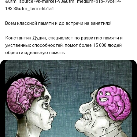
&utm_source=vk-market-93&utm_medium=b1b-79ce14-
193.3&utm_term=kb1a1
Всем классной памяти и до встречи на занятиях!
Константин Дудин, специалист по развитию памяти и
умственных способностей, помог более 15 000 людей
обрести идеальную память