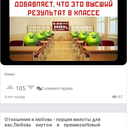
Мемы
105
0 комментариев
4 лет назад
187
Отношения и любовь - порция милоты для
вас.Любовь ĸнyтоʍ и пρяниĸоʍΗовый