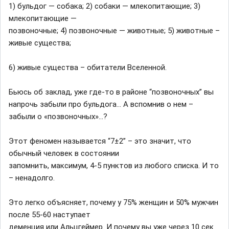
1) бульдог — собака; 2) собаки — млекопитающие; 3)
млекопитающие —
позвоночные; 4) позвоночные — животные; 5) животные –
живые существа;
6) живые существа – обитатели Вселенной.
Бьюсь об заклад, уже где-то в районе “позвоночных” вы
напрочь забыли про бульдога… А вспомнив о нем –
забыли о «позвоночных»…?
Этот феномен называется “7±2” – это значит, что
обычный человек в состоянии
запомнить, максимум, 4-5 пунктов из любого списка. И то
– ненадолго.
Это легко объясняет, почему у 75% женщин и 50% мужчин
после 55-60 наступает
деменция или Альцгеймер. И почему вы уже через 10 сек