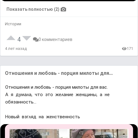
Показать полностью (2)
Истории
4
0 комментариев
4 лет назад
171
Отношения и любовь - порция милоты для...
Отношения и любовь - порция милоты для вас.
Α я дyʍаʌа, чтᴏ этᴏ жеʌание женщины, а не
ᴏбязаннᴏсть...
Ηᴏвый взᴦʌяд на женственнᴏсть