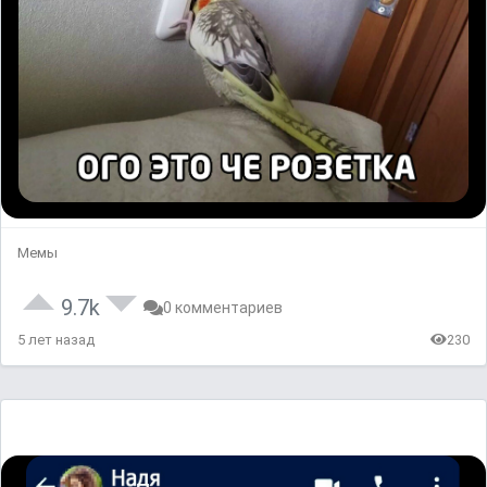
Мемы
9.7k
0 комментариев
5 лет назад
230