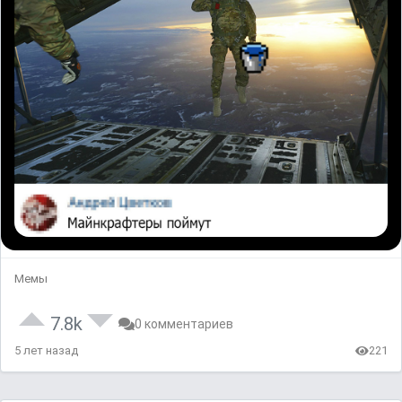
Мемы
7.8k
0 комментариев
5 лет назад
221