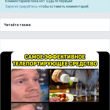
Комментариев пока нет. Будьте первым!
Зарегистрируйтесь
чтобы оставить комментарий.
Читайте также: