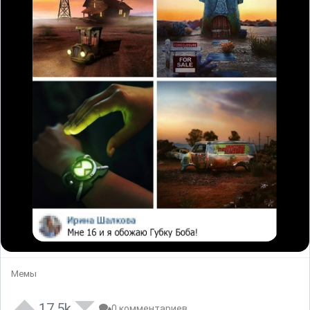
Мемы
17.5k
0 комментариев