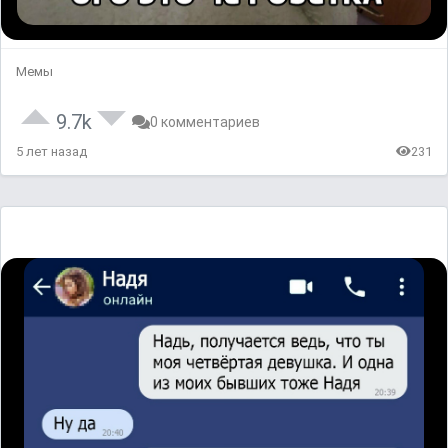
Мемы
9.7k
0 комментариев
5 лет назад
231