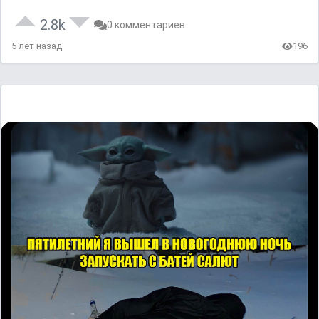
2.8k
0 комментариев
5 лет назад
196