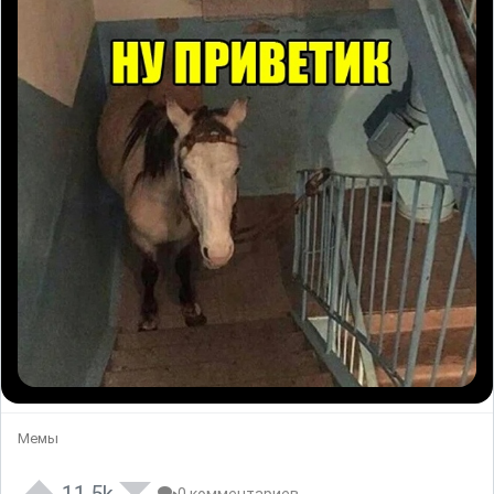
Мемы
11.5k
0 комментариев