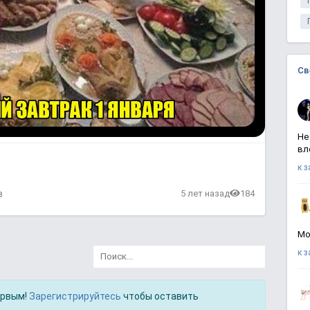
Св
Не
вл
к 
в
5 лет назад
184
Мо
к 
ервым!
Зарегистрируйтесь
чтобы оставить