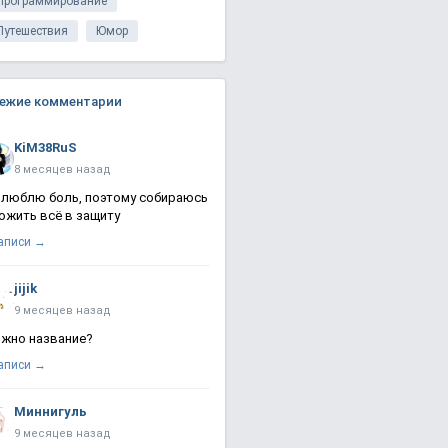
Программирование
Путешествия
Юмор
ежие комментарии
KiM38RuS
8 месяцев назад
 люблю боль, поэтому собираюсь
ожить всё в защиту
записи →
jijik
9 месяцев назад
жно название?
записи →
Миннигуль
9 месяцев назад