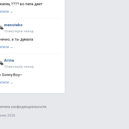
 капец ???? во папа дает
записи →
menotebo
10 месяцев назад
нечно, а ты думала
записи →
Arina
10 месяцев назад
о Sonny Boy~
записи →
литика конфиденциальности
яник 2026