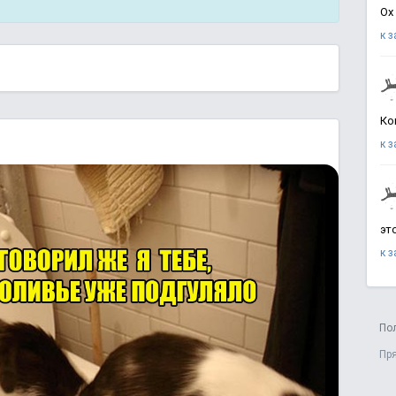
Ох
к 
Ко
к 
эт
к 
По
Пр