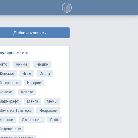
Добавить запись
пулярные теги
Авто
Аниме
Геншин
Женское
Игры
Инста
Интересное
Истории
Кошаки
Крипта
Майнкрафт
Манга
Мемы
Мемы из Твиттера
Нейросети
Новости
Отношения
Пабг
Подслушано