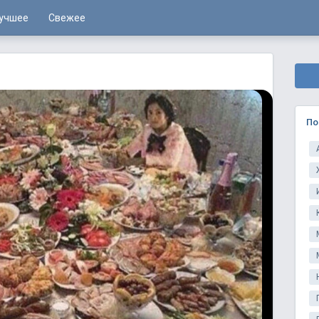
учшее
Свежее
По