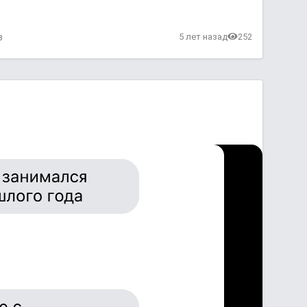
в
5 лет назад
252