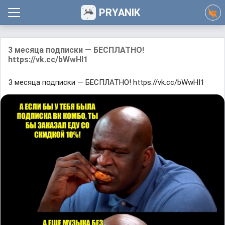
PRYANIK
3 месяца подписки — БЕСПЛАТНО!
https://vk.cc/bWwHI1
3 месяца подписки — БЕСПЛАТНО! https://vk.cc/bWwHI1