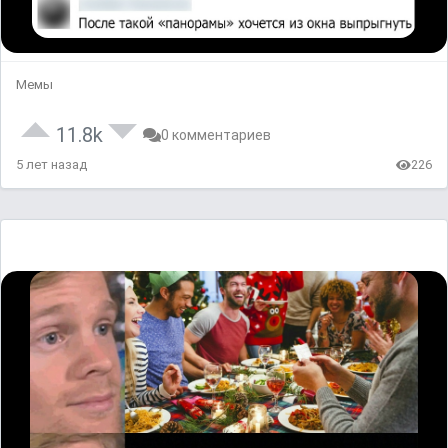
Мемы
11.8k
0 комментариев
5 лет назад
226