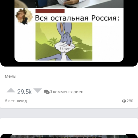
Мемы
29.5k
0 комментариев
5 лет назад
280