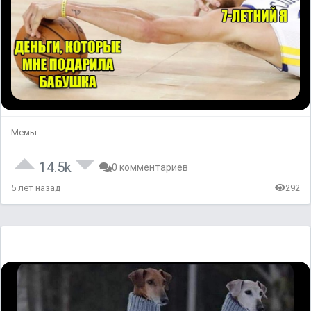
Мемы
14.5k
0 комментариев
5 лет назад
292