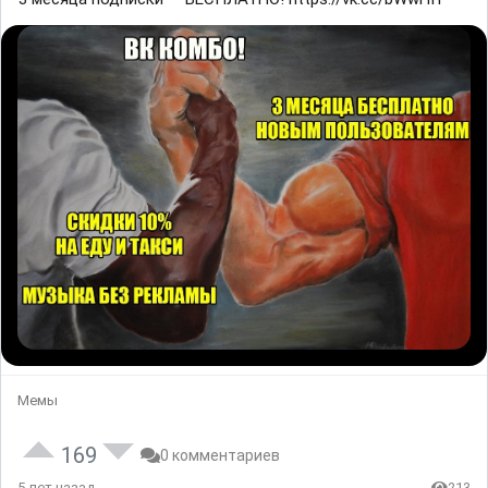
Мемы
169
0 комментариев
5 лет назад
213