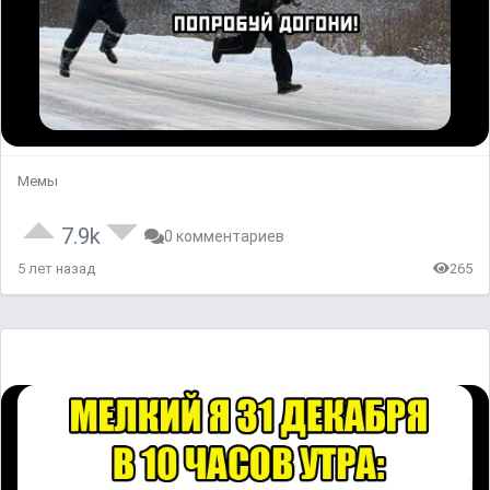
Мемы
7.9k
0 комментариев
5 лет назад
265