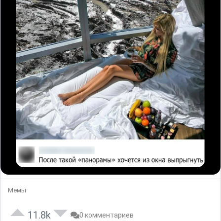
Мемы
11.8k
0 комментариев