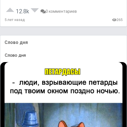
12.8k
0 комментариев
5 лет назад
265
Слово дня
Слово дня