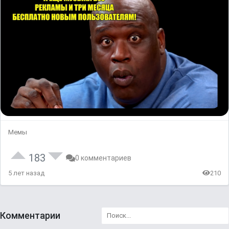
Мемы
183
0 комментариев
5 лет назад
210
Комментарии