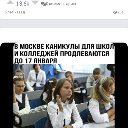
13.6k
0 комментариев
5 лет назад
254