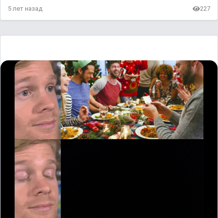
5 лет назад
227