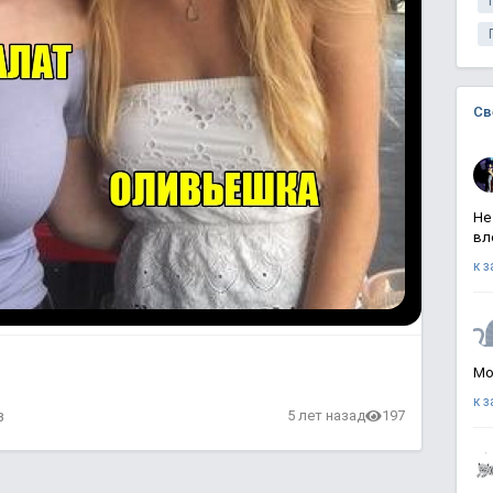
Св
Не
вл
к 
Мо
к 
в
5 лет назад
197