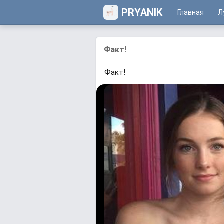
PRYANIK
Главная
Л
Факт!
Факт!