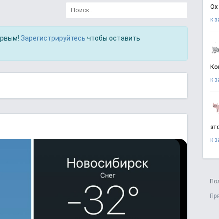
Ох
к 
ервым!
Зарегистрируйтесь
чтобы оставить
Ко
к 
эт
к 
По
Пр