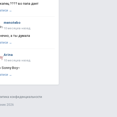
 капец ???? во папа дает
записи →
menotebo
10 месяцев назад
нечно, а ты думала
записи →
Arina
10 месяцев назад
о Sonny Boy~
записи →
литика конфиденциальности
яник 2026