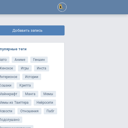
Добавить запись
пулярные теги
Авто
Аниме
Геншин
Женское
Игры
Инста
Интересное
Истории
Кошаки
Крипта
Майнкрафт
Манга
Мемы
Мемы из Твиттера
Нейросети
Новости
Отношения
Пабг
Подслушано