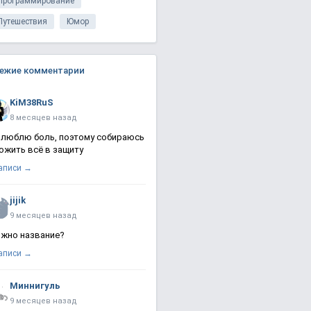
Программирование
Путешествия
Юмор
ежие комментарии
KiM38RuS
8 месяцев назад
 люблю боль, поэтому собираюсь
ожить всё в защиту
записи →
jijik
9 месяцев назад
жно название?
записи →
Миннигуль
9 месяцев назад