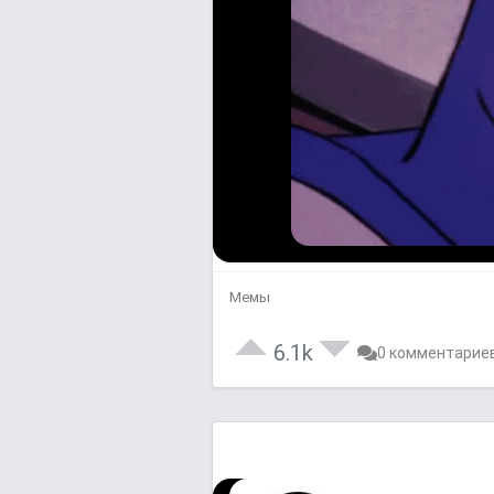
Мемы
6.1k
0 комментарие