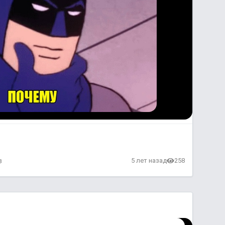
в
5 лет назад
258