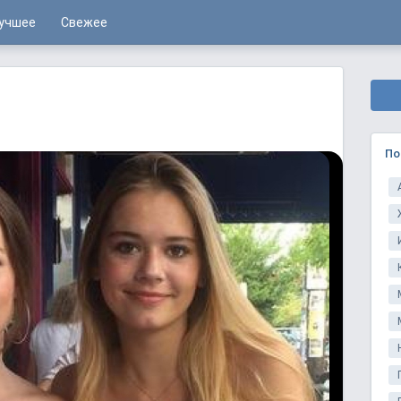
учшее
Свежее
По