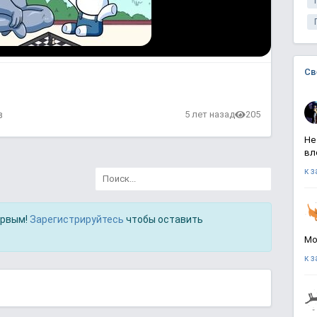
Св
в
5 лет назад
205
Не
вл
к 
ервым!
Зарегистрируйтесь
чтобы оставить
Мо
к 