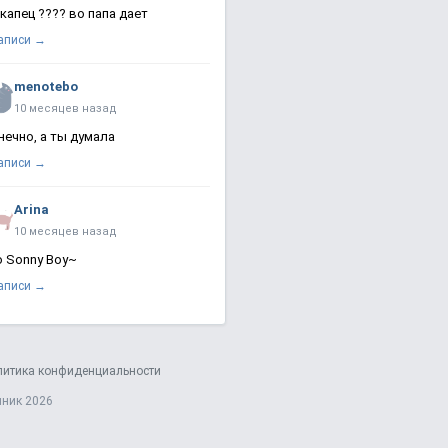
 капец ???? во папа дает
записи →
menotebo
10 месяцев назад
нечно, а ты думала
записи →
Arina
10 месяцев назад
о Sonny Boy~
записи →
литика конфиденциальности
яник 2026