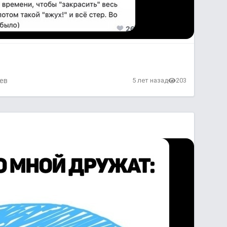
ев
5 лет назад
203