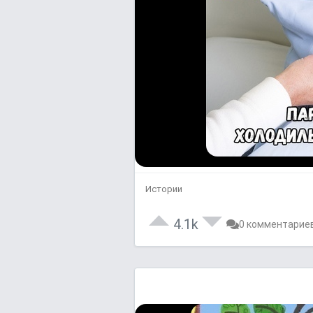
Истории
4.1k
0 комментарие