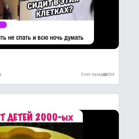
в
5 лет назад
204