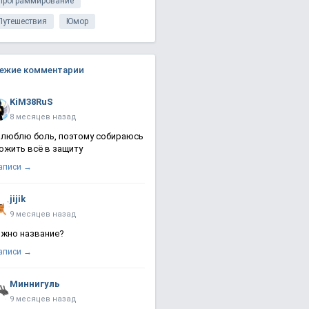
Программирование
Путешествия
Юмор
ежие комментарии
KiM38RuS
8 месяцев назад
 люблю боль, поэтому собираюсь
ожить всё в защиту
записи →
jijik
9 месяцев назад
жно название?
записи →
Миннигуль
9 месяцев назад