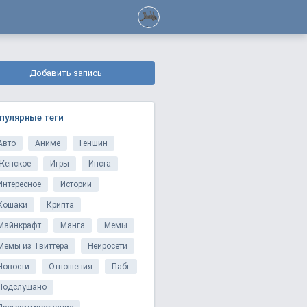
Добавить запись
пулярные теги
Авто
Аниме
Геншин
Женское
Игры
Инста
Интересное
Истории
Кошаки
Крипта
Майнкрафт
Манга
Мемы
Мемы из Твиттера
Нейросети
Новости
Отношения
Пабг
Подслушано