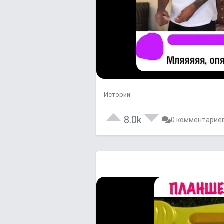
Истории
8.0k
0 комментарие