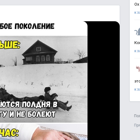
Ох
к 
Ко
к 
эт
к 
По
Пр