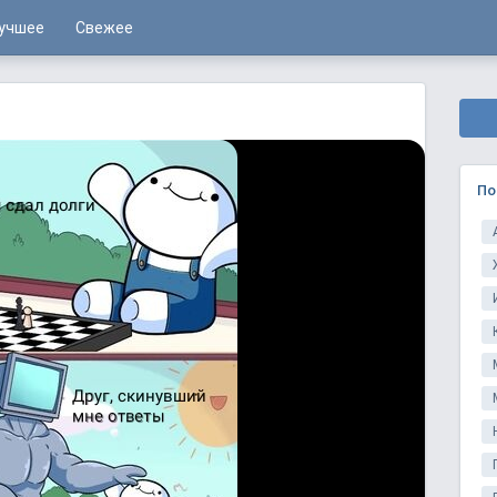
учшее
Свежее
По