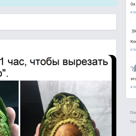
Ох
к 
Ко
к 
эт
к 
По
Пр