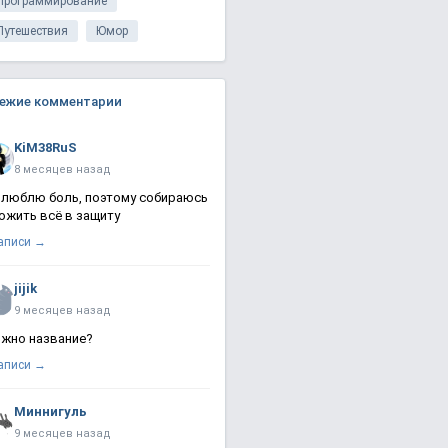
Программирование
Путешествия
Юмор
ежие комментарии
KiM38RuS
8 месяцев назад
 люблю боль, поэтому собираюсь
ожить всё в защиту
записи →
jijik
9 месяцев назад
жно название?
записи →
Миннигуль
9 месяцев назад