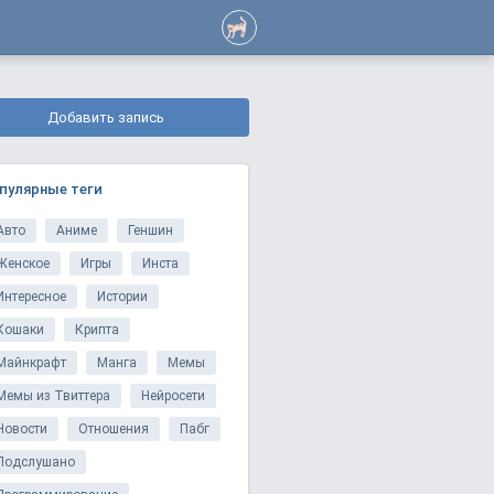
Добавить запись
пулярные теги
Авто
Аниме
Геншин
Женское
Игры
Инста
Интересное
Истории
Кошаки
Крипта
Майнкрафт
Манга
Мемы
Мемы из Твиттера
Нейросети
Новости
Отношения
Пабг
Подслушано