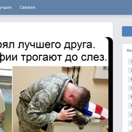
учшее
Свежее
По