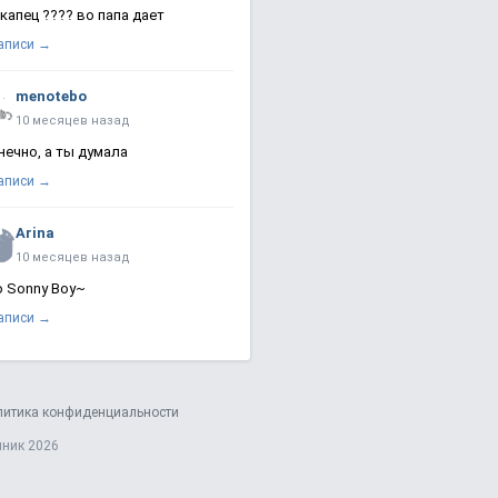
 капец ???? во папа дает
записи →
menotebo
10 месяцев назад
нечно, а ты думала
записи →
Arina
10 месяцев назад
о Sonny Boy~
записи →
литика конфиденциальности
яник 2026