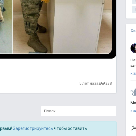
Св
Не
вл
к 
в
5 лет назад
238
Мо
к 
ервым!
Зарегистрируйтесь
чтобы оставить