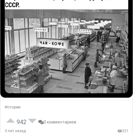
Истории
942
0 комментариев
5 лет назад
221