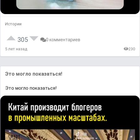
Истории
305
0 комментариев
5 лет назад
230
Это могло показаться!
Это могло показаться!