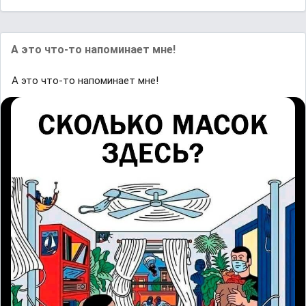
А это что-то напоминает мне!
А это что-то напоминает мне!