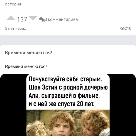
Истории
137
0 комментариев
5 лет назад
210
Временя меняются!
Временя меняются!