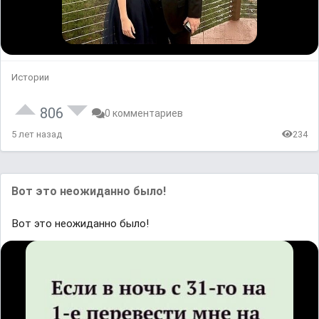
Истории
806
0 комментариев
5 лет назад
234
Вот это неожиданно было!
Вот это неожиданно было!