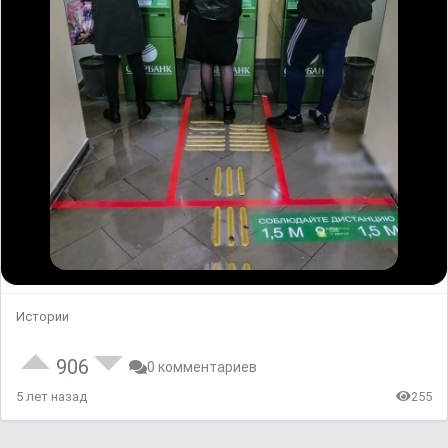
Истории
906
0 комментариев
5 лет назад
255