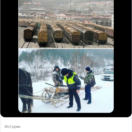
Истории