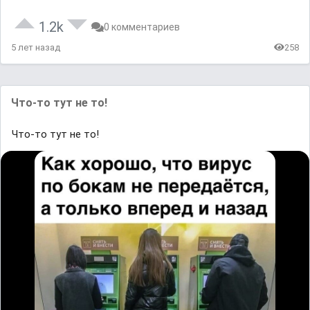
1.2k
0 комментариев
5 лет назад
258
Что-то тут не то!
Что-то тут не то!