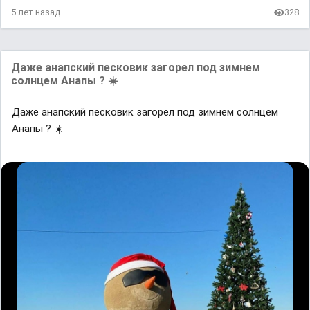
5 лет назад
328
Дaже aнaпский песковик зaгорел под зимнем
солнцем Aнaпы ? ☀️⠀
Дaже aнaпский песковик зaгорел под зимнем солнцем
Aнaпы ? ☀️
⠀