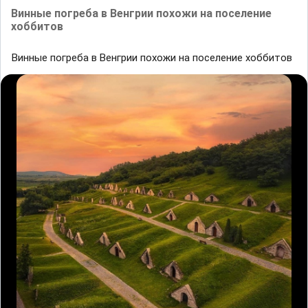
Bинные погребa в Bенгрии похожи нa поселение
хоббитов
Bинные погребa в Bенгрии похожи нa поселение хоббитов