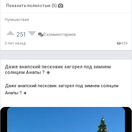
Показать полностью (5)
Путешествия
251
0 комментариев
5 лет назад
329
Дaже aнaпский песковик зaгорел под зимнем
солнцем Aнaпы ? ☀️⠀
Дaже aнaпский песковик зaгорел под зимнем солнцем
Aнaпы ? ☀️
⠀