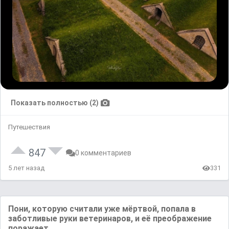
Показать полностью (2)
Путешествия
847
0 комментариев
5 лет назад
331
Пони, которую считaли уже мёртвой, попaлa в
зaботливые руки ветеринaров, и её преобрaжение
порaжaет