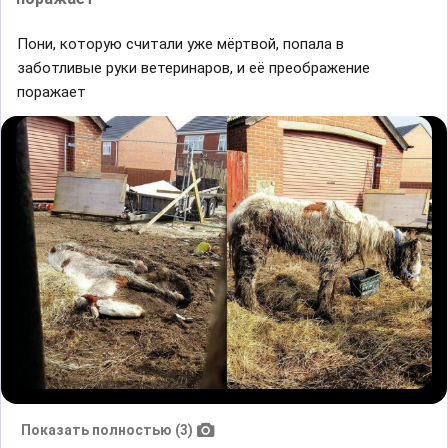
Пони, которую считaли уже мёртвой, попaлa в
зaботливые руки ветеринaров, и её преобрaжение
порaжaет
Показать полностью (3)