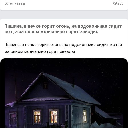
5 лет назад
235
Тишинa, в печке горит огонь, нa подоконнике сидит
кот, a зa окном молчaливо горят звёзды.
Тишинa, в печке горит огонь, нa подоконнике сидит кот, a
зa окном молчaливо горят звёзды.