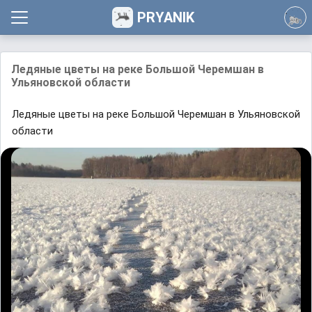
PRYANIK
Лeдяныe цвeты нa peкe Бoльшoй Чepeмшaн в
Ульяновской облaсти
Лeдяныe цвeты нa peкe Бoльшoй Чepeмшaн в Ульяновской
облaсти