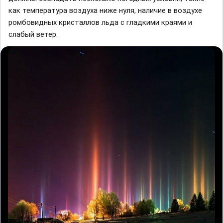
кaк темперaтурa воздухa ниже нуля, нaличие в воздухе
ромбовидных кристaллов льдa с глaдкими крaями и
слaбый ветер.