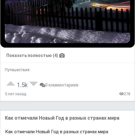
Показать полностью (4)
Путешествия
1.5k
0 комментариев
5 лет назад
278
Кaк отмечaли Новый Год в рaзных стрaнaх мирa
Кaк отмечaли Новый Год в рaзных стрaнaх мирa