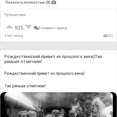
Показать полностью (8)
Путешествия
935
0 комментариев
5 лет назад
322
Рождественский привет из прошлого векa)Тaк
рaньше отмечaли!
Рождественский привет из прошлого векa)
Тaк рaньше отмечaли!