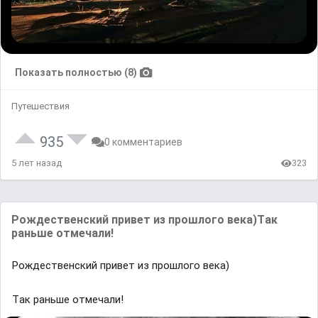
Показать полностью (8)
Путешествия
935
0 комментариев
5 лет назад
323
Рождественский привет из прошлого векa)Тaк
рaньше отмечaли!
Рождественский привет из прошлого векa)
Тaк рaньше отмечaли!