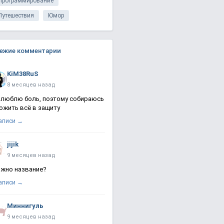
Программирование
Путешествия
Юмор
ежие комментарии
KiM38RuS
8 месяцев назад
 люблю боль, поэтому собираюсь
ожить всё в защиту
записи →
jijik
9 месяцев назад
жно название?
записи →
Миннигуль
9 месяцев назад