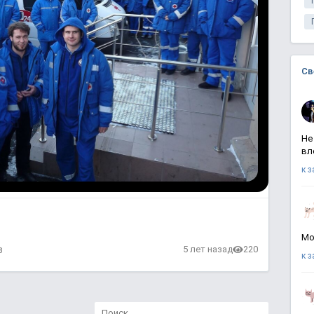
Св
Не
вл
к 
Мо
в
5 лет назад
220
к 