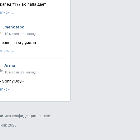
 капец ???? во папа дает
записи →
menotebo
10 месяцев назад
нечно, а ты думала
записи →
Arina
10 месяцев назад
о Sonny Boy~
записи →
литика конфиденциальности
яник 2026