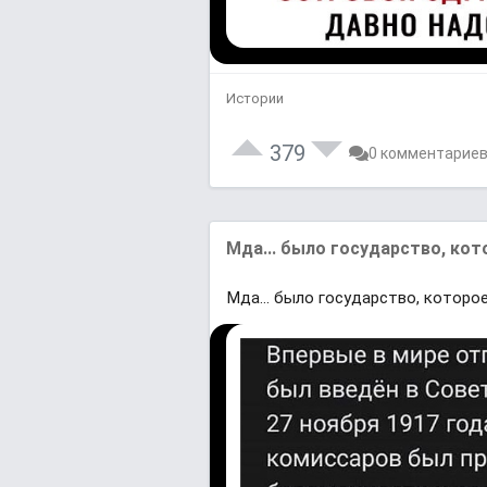
Истории
379
0 комментарие
Мда... было государство, кот
Мда... было государство, которое