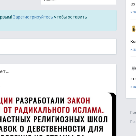
Ох
к 
ервым!
Зарегистрируйтесь
чтобы оставить
Ко
к 
т...
эт
.
к 
По
Пр