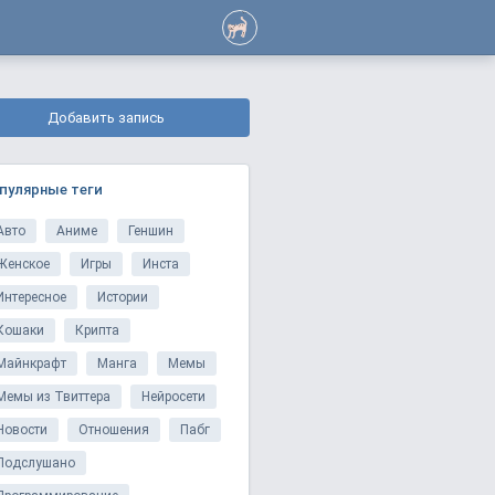
Добавить запись
пулярные теги
Авто
Аниме
Геншин
Женское
Игры
Инста
Интересное
Истории
Кошаки
Крипта
Майнкрафт
Манга
Мемы
Мемы из Твиттера
Нейросети
Новости
Отношения
Пабг
Подслушано