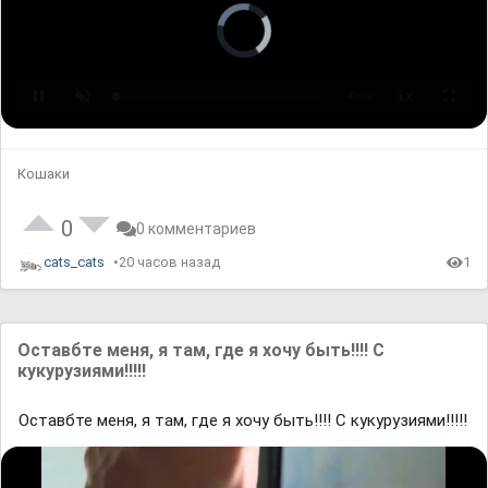
V
i
d
e
o
P
l
a
L
U
P
y
o
n
l
e
a
m
a
r
d
u
y
i
e
t
b
s
d
e
a
l
:
c
o
Кошаки
0
k
a
%
R
d
a
i
t
n
e
0
g
0 комментариев
.
cats_cats
20 часов назад
1
Оставбте меня, я там, где я хочу быть!!!! С
кукурузиями!!!!!
Оставбте меня, я там, где я хочу быть!!!! С кукурузиями!!!!!