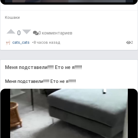
o
n
l
a
m
a
d
u
y
e
t
b
d
e
a
Кошаки
:
c
0
k
%
R
a
t
0
0 комментариев
e
cats_cats
8 часов назад
2
Меня подставели!!!!! Ето не я!!!!!!
Меня подставели!!!!! Ето не я!!!!!!