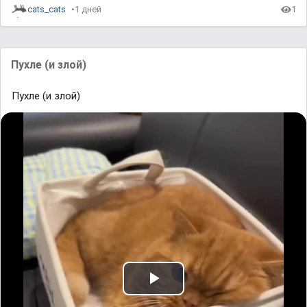
cats_cats
1 дней
1
Пухле (и злой)
Пухле (и злой)
P