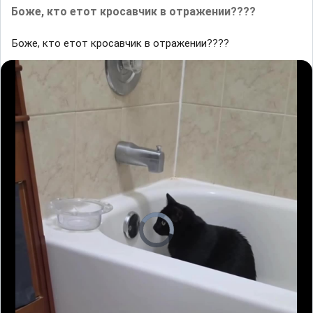
Боже, кто етот кросавчик в отражении????
Боже, кто етот кросавчик в отражении????
V
i
d
e
o
P
l
a
y
e
r
i
s
l