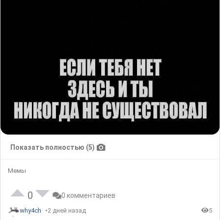
Показать полностью (5)
Мемы
0
0 комментариев
why4ch
2 дней назад
5