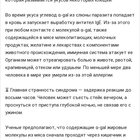
которая развивается укусов некоторых клещей.
Во время укуса углевод α-gal из слюны паразита попадает
в кровь и запускает выработку антител IgE. Из-за этого
при любом контакте с молекулой α-gal, также
содержащейся в мясе млекопитающих, молочных
продуктах, желатине и лекарствах с компонентами
животного происхождения, иммунная система атакует ее.
Организм может отреагировать болью в животе, рвотой,
крапивницей, отеком или удушьем. По меньшей мере два
человека в мире уже умерли из-за этой аллергии.
⏳ Главная странность синдрома — задержка реакции до
восьми часов. Человек может съесть стейк вечером, а
проснуться от приступа глубокой ночью, не связав его с
ужином.
Ученые предполагают, что содержащие α-gal жировые
молекулы из мяса сначала проходят через кишечник и