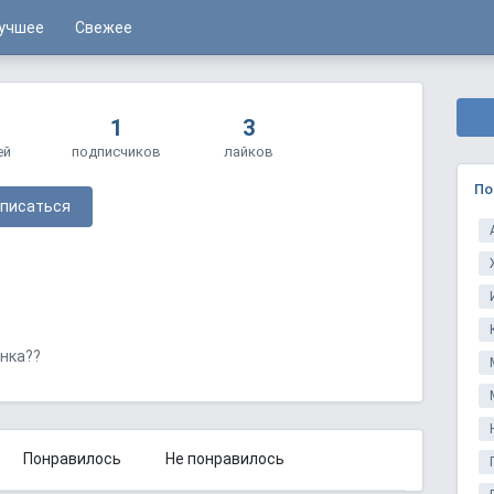
учшее
Свежее
1
3
ей
подписчиков
лайков
По
писаться
янка??
Понравилось
Не понравилось