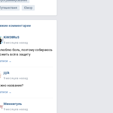
Программирование
Путешествия
Юмор
ежие комментарии
KiM38RuS
8 месяцев назад
 люблю боль, поэтому собираюсь
ожить всё в защиту
записи →
jijik
9 месяцев назад
жно название?
записи →
Миннигуль
9 месяцев назад