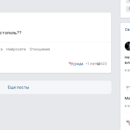
Св
стополь?️‍?
та
Нейросети
Отношения
Не
вл
рада
1 лет
323
к 
Еще посты
Мо
к 