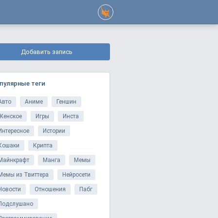
Добавить запись
пулярные теги
Авто
Аниме
Геншин
Женское
Игры
Инста
Интересное
Истории
Кошаки
Крипта
Майнкрафт
Манга
Мемы
Мемы из Твиттера
Нейросети
Новости
Отношения
Пабг
Подслушано