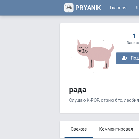
PRYANIK
Главная
Л
1
Запис
Под
рада
Слушаю K-POP, стэню бтс, лесби
Свежее
Комментировал