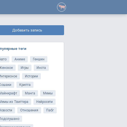
Добавить запись
пулярные теги
Авто
Аниме
Геншин
Женское
Игры
Инста
Интересное
Истории
Кошаки
Крипта
Майнкрафт
Манга
Мемы
Мемы из Твиттера
Нейросети
Новости
Отношения
Пабг
Подслушано