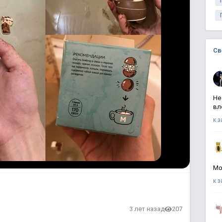
Св
Не
вл
к 
Мо
к 
3 лет назад
207