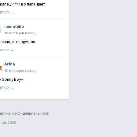
 капец ???? во папа дает
записи →
menotebo
10 месяцев назад
нечно, а ты думала
записи →
Arina
10 месяцев назад
о Sonny Boy~
записи →
литика конфиденциальности
яник 2026