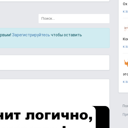
Ох
к 
ервым!
Зарегистрируйтесь
чтобы оставить
Ко
к 
эт
к 
По
Пр