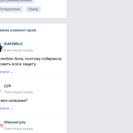
Программирование
Путешествия
Юмор
ежие комментарии
KiM38RuS
8 месяцев назад
 люблю боль, поэтому собираюсь
ожить всё в защиту
записи →
jijik
9 месяцев назад
жно название?
записи →
Миннигуль
9 месяцев назад