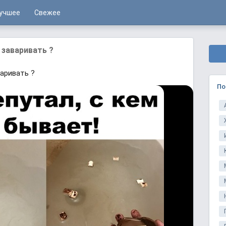
учшее
Свежее
 заваривать ?
аривать ?
По