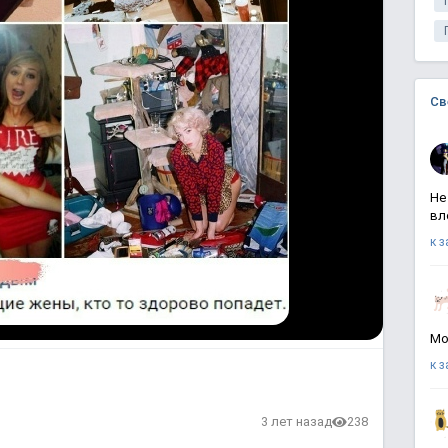
Св
Не
вл
к 
Мо
к 
3 лет назад
238