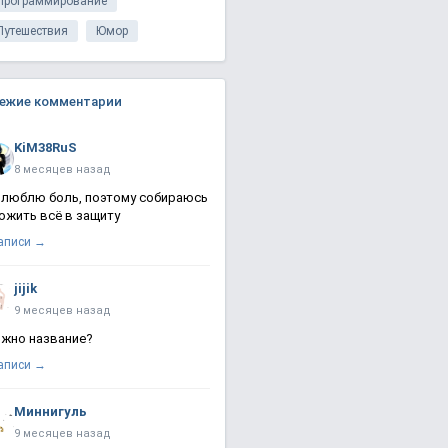
Программирование
Путешествия
Юмор
ежие комментарии
KiM38RuS
8 месяцев назад
 люблю боль, поэтому собираюсь
ожить всё в защиту
записи →
jijik
9 месяцев назад
жно название?
записи →
Миннигуль
9 месяцев назад