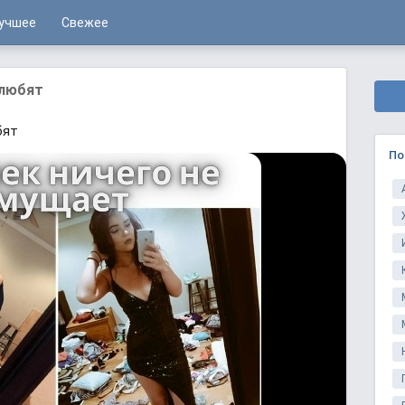
учшее
Свежее
 любят
бят
По