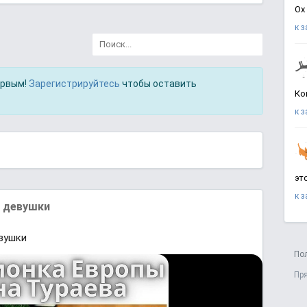
Ох
к 
ервым!
Зарегистрируйтесь
чтобы оставить
Ко
к 
эт
к 
е девушки
евушки
По
Пр