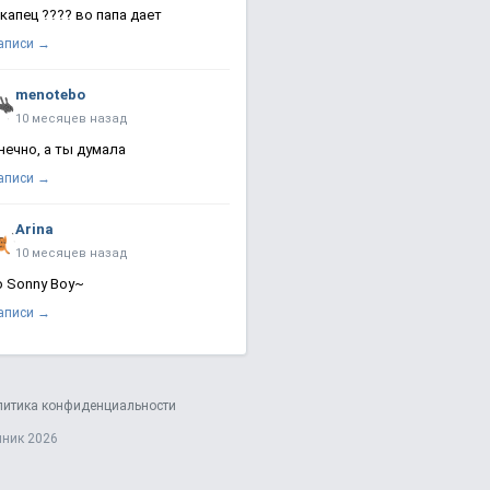
 капец ???? во папа дает
записи →
menotebo
10 месяцев назад
нечно, а ты думала
записи →
Arina
10 месяцев назад
о Sonny Boy~
записи →
литика конфиденциальности
яник 2026