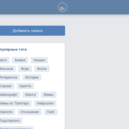
Добавить запись
пулярные теги
Авто
Аниме
Геншин
Женское
Игры
Инста
Интересное
Истории
Кошаки
Крипта
Майнкрафт
Манга
Мемы
Мемы из Твиттера
Нейросети
Новости
Отношения
Пабг
Подслушано