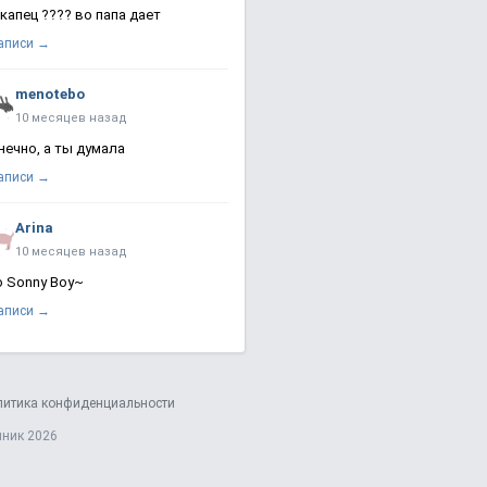
 капец ???? во папа дает
записи →
menotebo
10 месяцев назад
нечно, а ты думала
записи →
Arina
10 месяцев назад
о Sonny Boy~
записи →
литика конфиденциальности
яник 2026