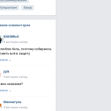
Программирование
Путешествия
Юмор
ежие комментарии
KiM38RuS
8 месяцев назад
 люблю боль, поэтому собираюсь
ожить всё в защиту
записи →
jijik
9 месяцев назад
жно название?
записи →
Миннигуль
9 месяцев назад