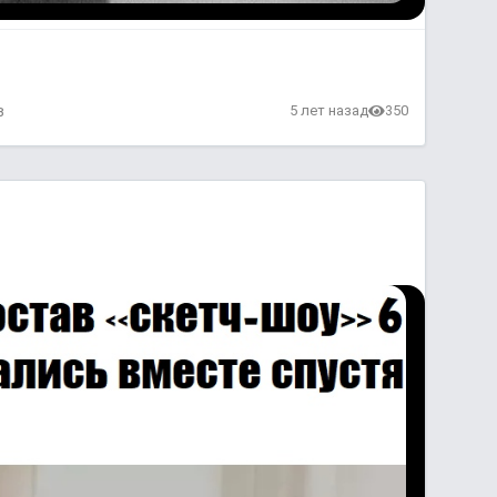
в
5 лет назад
350