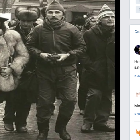
Св
Не
вл
к 
Мо
к 