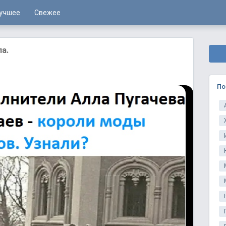
учшее
Свежее
ла.
По