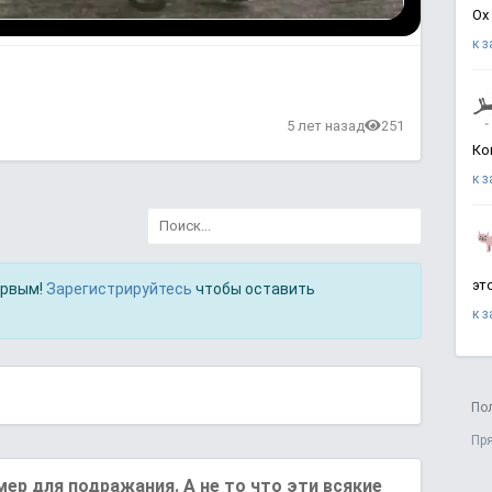
Ох
к 
в
5 лет назад
251
Ко
к 
эт
ервым!
Зарегистрируйтесь
чтобы оставить
к 
По
Пр
мер для подражания. А не то что эти всякие