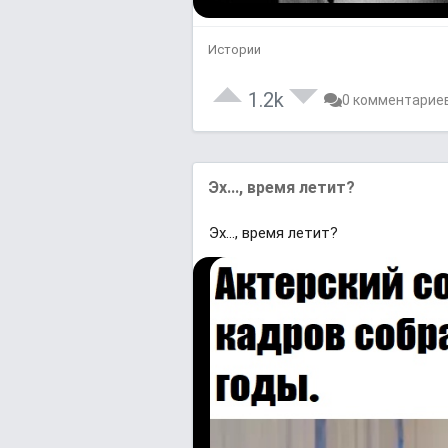
Истории
1.2k
0 комментарие
Эх..., время летит?
Эх..., время летит?