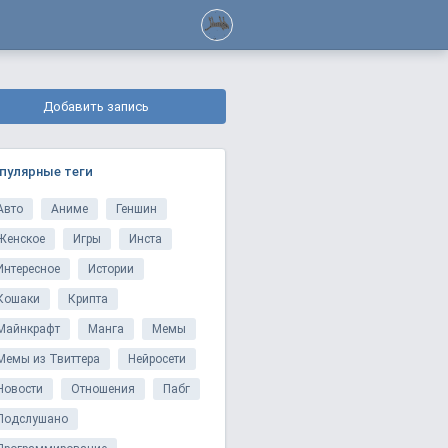
Добавить запись
пулярные теги
Авто
Аниме
Геншин
Женское
Игры
Инста
Интересное
Истории
Кошаки
Крипта
Майнкрафт
Манга
Мемы
Мемы из Твиттера
Нейросети
Новости
Отношения
Пабг
Подслушано