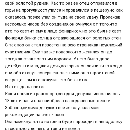
свой золотой рудник. Как то раз,ее отец отправился в
горы на прогулку,оступился и провалился в пещеру,но как
оказалось позже упал он туда на свою удачу. Пролежав
несколько часов без создания,он очнулся от того,что
кто то светит ему в лицо фонариком,но это был не свет
фонаря,а блики солнца отражающиеся от золотых стен.
С тех пор он стал известен на всю страну,как неуклюжий
счастливчик. Ему так же повезло,что женился он до
того,как стал золотым королем. У него было двое
детей,сын и младшая дочь,которым он заявил,что когда
они оба станут совершеннолетними он откроет свой
секрет,о том кто получит его богатства.
И этот день настал.
Как я понял из разговора,сегодня девушке исполнилось
18 лет и часы она приобрела на подаренные деньги.
Забавно,видимо девушка все же слушала мои
рекомендации на счет часов.
Она намекнула,что встреча будет проходить неподалеку
отсюда,но для чего я так и не понял.