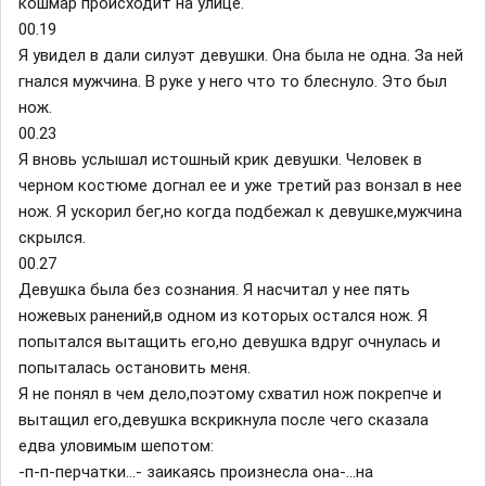
кошмар происходит на улице.
00.19
Я увидел в дали силуэт девушки. Она была не одна. За ней
гнался мужчина. В руке у него что то блеснуло. Это был
нож.
00.23
Я вновь услышал истошный крик девушки. Человек в
черном костюме догнал ее и уже третий раз вонзал в нее
нож. Я ускорил бег,но когда подбежал к девушке,мужчина
скрылся.
00.27
Девушка была без сознания. Я насчитал у нее пять
ножевых ранений,в одном из которых остался нож. Я
попытался вытащить его,но девушка вдруг очнулась и
попыталась остановить меня.
Я не понял в чем дело,поэтому схватил нож покрепче и
вытащил его,девушка вскрикнула после чего сказала
едва уловимым шепотом:
-п-п-перчатки...- заикаясь произнесла она-...на