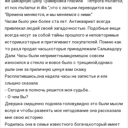
же шикарную цену. Гравировка гласила " Tempora mutantur,
et nos mutamur in illis ",что с латыни переводится как
"Времена меняются, и мы меняемся с ними."
Часам было уже более ста лет. Антиквариат всегда
привлекал людей своей загадочностью. Подобные вещи
всегда несут за собой тайны прошлого и неповторимые
истории,которые и притягивают покупателей. Помню как
то раз,я продал часы,которые принадлежали Сальвадору
Дали. Часы были неприметными,ремешок совсем
износился а стекло и вовсе было с трещиной,однако
ушли они за приличную цену,я вам скажу.
Расплатившись,она надела часы на запястье и еле
слышно сказала:
- Сегодня в полночь решится моя судьба...
- О чем Вы?
Девушка смущенно подняла голову,видно это были мысли
вслух и чтобы развеять мое негодование она рассказала
мне свою историю.
Родилась она в семье известного богача,который имеет