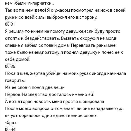
нем...были...п-перчатки...
Так вот в чем дело! Я с ужасом посмотрел на нож в своей
руке и со всей силы выбросил его в сторону.
00.31
Я решил,что ничем не помогу девушке,если буду просто
стоять и бездействовать. Вызвать скорую я не мог,в
спешке я забыл сотовый дома. Перевязать раны мне
тоже было нечем,поэтому я поднял девушку и понес ее к
себе домой.
00.36
Пока я шел, жертва убийцы на моих руках иногда начинала
говорить.
Из ее слов я понял две вещи:
Первое. Наследство досталось именно ей.
А вот вторая новость меня просто шокировала.
После моего вопроса о том,знает ли она нападавшего ,с
ее уст сорвалось одно единственное слово:
-брат.
00.44