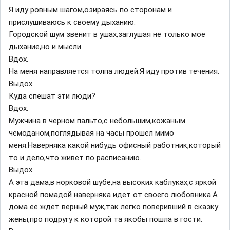
Я иду ровным шагом,озираясь по сторонам и
прислушиваюсь к своему дыханию.
Городской шум звенит в ушах,заглушая не только мое
дыхание,но и мысли.
Вдох.
На меня направляется толпа людей.Я иду против течения.
Выдох.
Куда спешат эти люди?
Вдох.
Мужчина в черном пальто,с небольшим,кожаным
чемоданом,поглядывая на часы прошел мимо
меня.Наверняка какой нибудь офисный работник,который
то и дело,что живет по расписанию.
Выдох.
А эта дама,в норковой шубе,на высоких каблуках,с яркой
красной помадой наверняка идет от своего любовника.А
дома ее ждет верный муж,так легко поверивший в сказку
жены,про подругу к которой та якобы пошла в гости.