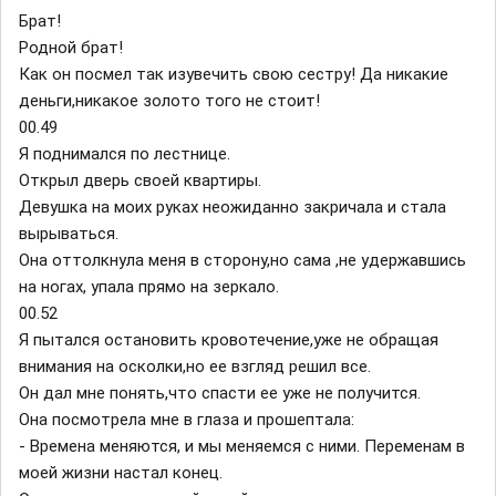
Брат!
Родной брат!
Как он посмел так изувечить свою сестру! Да никакие
деньги,никакое золото того не стоит!
00.49
Я поднимался по лестнице.
Открыл дверь своей квартиры.
Девушка на моих руках неожиданно закричала и стала
вырываться.
Она оттолкнула меня в сторону,но сама ,не удержавшись
на ногах, упала прямо на зеркало.
00.52
Я пытался остановить кровотечение,уже не обращая
внимания на осколки,но ее взгляд решил все.
Он дал мне понять,что спасти ее уже не получится.
Она посмотрела мне в глаза и прошептала:
- Времена меняются, и мы меняемся с ними. Переменам в
моей жизни настал конец.