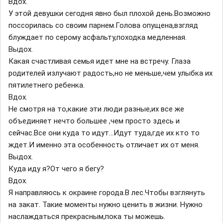
Вдох.
У этой девушки сегодня явно был плохой день.Возможно
поссорилась со своим парнем.Голова опущена,взгляд
блуждает по серому асфальту,походка медленная.
Выдох.
Какая счастливая семья идет мне на встречу. Глаза
родителей излучают радость,но не меньше,чем улыбка их
пятилетнего ребенка.
Вдох.
Не смотря на то,какие эти люди разные,их все же
объединяет нечто большее ,чем просто здесь и
сейчас.Все они куда то идут...Идут туда,где их кто то
ждет.И именно эта особенность отличает их от меня.
Выдох.
Куда иду я?От чего я бегу?
Вдох.
Я направляюсь к окраине города.В лес.Чтобы взглянуть
на закат. Такие моменты нужно ценить в жизни. Нужно
наслаждаться прекрасным,пока ты можешь.