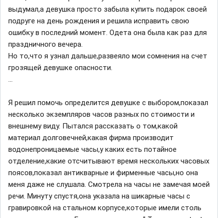
выдумал,а девушка просто забыла купить подарок своей
подруге на день рождения и решила исправить свою
ошибку в последний момент. Одета она была как раз для
праздничного вечера.
Но то,что я узнал дальше,развеяло мои сомнения на счет
грозящей девушке опасности.
...
Я решил помочь определится девушке с выбором,показал
несколько экземпляров часов разных по стоимости и
внешнему виду. Пытался рассказать о том,какой
материал долговечней,какая фирма производит
водонепроницаемые часы,у каких есть потайное
отделение,какие отсчитывают время нескольких часовых
поясов,показал антикварные и фирменные часы,но она
меня даже не слушала. Смотрела на часы не замечая моей
речи. Минуту спустя,она указала на шикарные часы с
гравировкой на стальном корпусе,которые имели столь