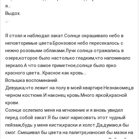
я...
Выдох.
...
Я стоял и наблюдал закат.Солнце окрашивало небо в
неповторимые цвета.Бронзовое небо пересекалось с
нежно розовыми облаками.Лучи солнца отражались в
озере,которое было настолько гладким,что напоминало
зеркало.А что самое приметное,солнце было ярко
красного цвета...Красное как кровь...
Вспышка воспоминаний.
Девушка,что лежит на полу в моей квартире.Незнакомец,в
черном костюме.И наконец кровь.Много яркой,красной
крови.
Солнце ослепило меня на мгновение и я вновь увидел
перед собой закат.Я бы смог нарисовать этот чудный
пейзаж,будь у меня кисти,краски и холст.Да,думаю,я бы
смог. Смешивал бы цвета на палитре,наносил бы мазки на