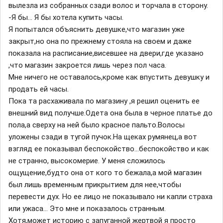
вылезла из собранных сзади волос и торчала в сторону.
-Я бы... Я бы хотела купить часы.
Я попытался объяснить девушке,что магазин уже
закрыт,но она по прежнему стояла на своем и даже
показала на расписание,висевшее на двери,где указано
,что магазин закроется лишь через пол часа.
Мне ничего не оставалось,кроме как впустить девушку и
продать ей часы.
Пока та расхаживала по магазину ,я решил оценить ее
внешний вид получше.Одета она была в черное платье до
пола,а сверху на ней было красное пальто.Волосы
уложены сзади в тугой пучок.На щеках румянец,а вот
взгляд ее показывал беспокойство...беспокойство и как
не странно, высокомерие. У меня сложилось
ощущение,будто она от кого то бежала,а мой магазин
был лишь временным прикрытием для нее,чтобы
перевести дух. Но ее лицо не показывало ни капли страха
или ужаса... Это мне и показалось странным.
Хотя,может историю с запуганной жертвой я просто