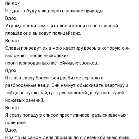
Выдох.
Не долго буду я лицезреть величие природы.
Вдох.
Утром,соседи заметят следы крови на лестничной
площадке и вызовут полицейских.
Выдох.
Следы приведут их в мою квартиру,дверь в которую они
выломают после нескольких
проигнорированных,настойчивых звонков.
Вдох.
В глаза сразу броситься разбитое зеркало и
разбросанные вещи. Они начнут обыскивать квартиру и
зайдя на кухню,найдут труп молодой девушки с кучей
ножевых ранений.
Выдох.
Я сразу попаду в список преступников, разыскиваемых
полицией.
Вдох.
Но,что на самом деле произошло с девушкой знаю лишь