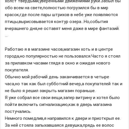
холст твердыми,уверенными движениями руки.Забыл бы
обо всем на свете,полностью погрузился бы в мир
красок,где после пары штрихов в небе уже появляются
птицы,вырисовывается контур озера...Но,события
вчерашнего дня,не оставят меня даже в мире фантазий.
...
Работаю я в магазине часов,магазин хоть и в центре
города,но популярностью не пользовался.Часто я стоял
за прилавком часами глядя в окно и ожидая нового
покупателя.
Обычно мой рабочий день заканчивается в четыре
часа,но так как был субботний вечер,а покупателей так и
не было я решил закрыть магазин пораньше.
Я уже собрал все свои вещи,запер витрину и хотел было
пойти включить сигнализацию,как в дверь магазина
постучались.
Немного помедлив,я направился к двери и приоткрыл ее.
За ней стояла запыхавшаяся девушка,прядь ее волос