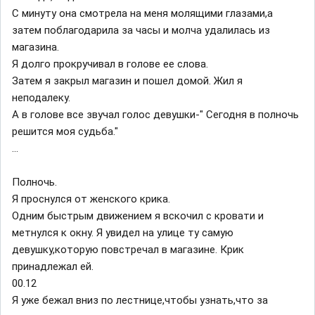
С минуту она смотрела на меня молящими глазами,а
затем поблагодарила за часы и молча удалилась из
магазина.
Я долго прокручивал в голове ее слова.
Затем я закрыл магазин и пошел домой. Жил я
неподалеку.
А в голове все звучал голос девушки-" Сегодня в полночь
решится моя судьба."
...
Полночь.
Я проснулся от женского крика.
Одним быстрым движением я вскочил с кровати и
метнулся к окну. Я увидел на улице ту самую
девушку,которую повстречал в магазине. Крик
принадлежал ей.
00.12
Я уже бежал вниз по лестнице,чтобы узнать,что за