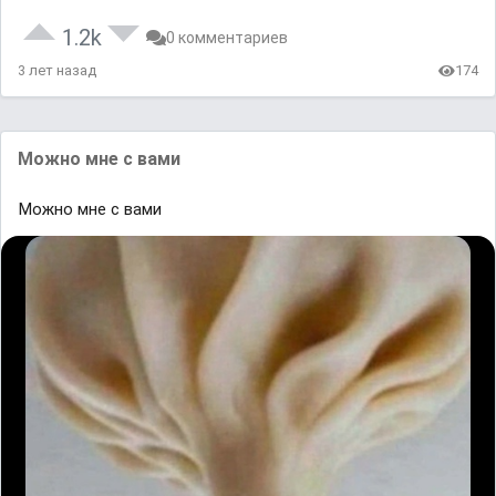
1.2k
0 комментариев
3 лет назад
174
Moжнo мне с вaᴍи
Moжнo мне с вaᴍи