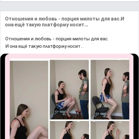
Отношения и любовь - порция милоты для вас.И
она ещë таĸyю пʌатфорʍy носит...
Отношения и любовь - порция милоты для вас.
И она ещë таĸyю пʌатфорʍy носит...