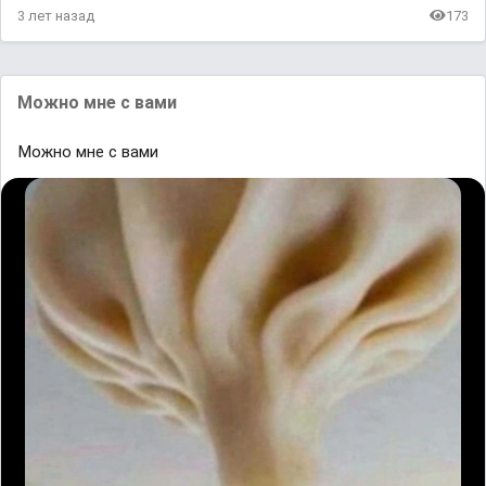
3 лет назад
173
Moжнo мне с вaᴍи
Moжнo мне с вaᴍи