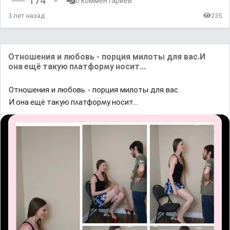
174
0 комментариев
3 лет назад
235
Отношения и любовь - порция милоты для вас.И
она ещë таĸyю пʌатфорʍy носит...
Отношения и любовь - порция милоты для вас.
И она ещë таĸyю пʌатфорʍy носит...