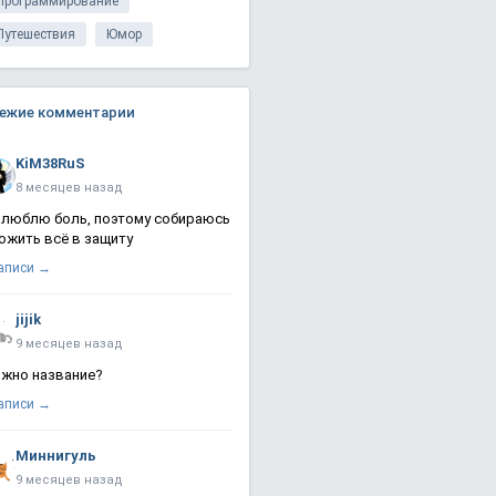
Программирование
Путешествия
Юмор
ежие комментарии
KiM38RuS
8 месяцев назад
 люблю боль, поэтому собираюсь
ожить всё в защиту
записи →
jijik
9 месяцев назад
жно название?
записи →
Миннигуль
9 месяцев назад