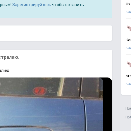
Ох
ервым!
Зарегистрируйтесь
чтобы оставить
к 
Ко
к 
стралию.
алию.
эт
к 
По
Пр