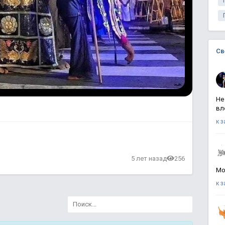
Св
Не
вл
к 
в
5 лет назад
256
Мо
к 