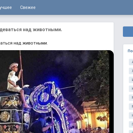
учшее
Свежее
здеваться над животными.
ваться над животными.
По