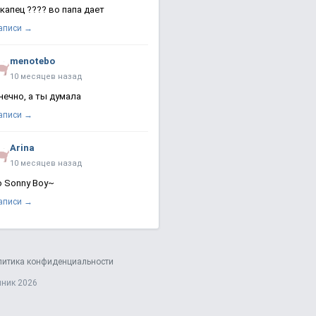
 капец ???? во папа дает
записи →
menotebo
10 месяцев назад
нечно, а ты думала
записи →
Arina
10 месяцев назад
о Sonny Boy~
записи →
литика конфиденциальности
яник 2026