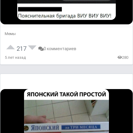
Мемы
217
0 комментариев
5 лет назад
280