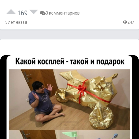
169
0 комментариев
5 лет назад
247