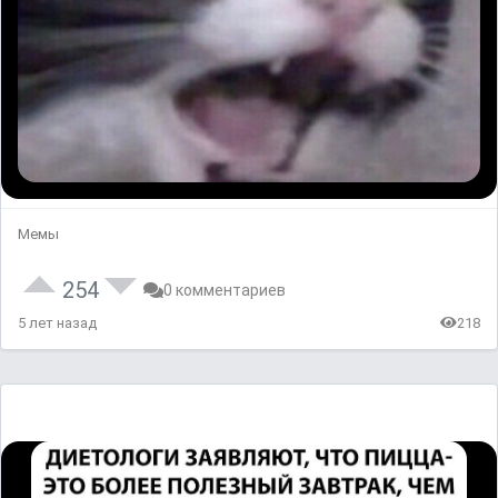
Мемы
254
0 комментариев
5 лет назад
218