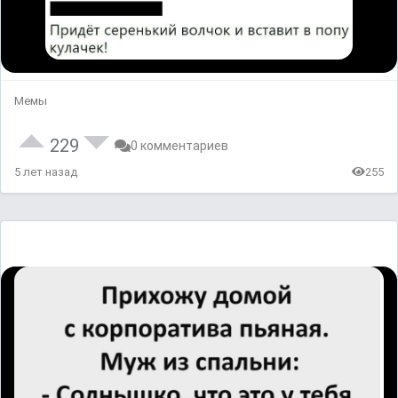
Мемы
229
0 комментариев
5 лет назад
255