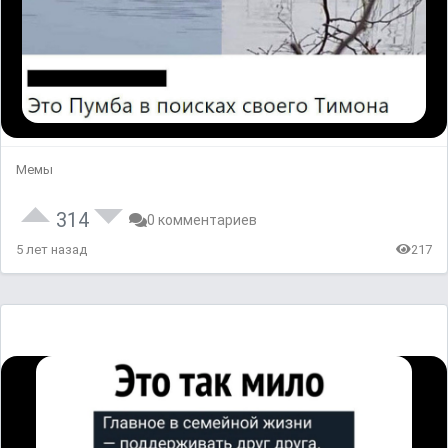
Мемы
314
0 комментариев
5 лет назад
217