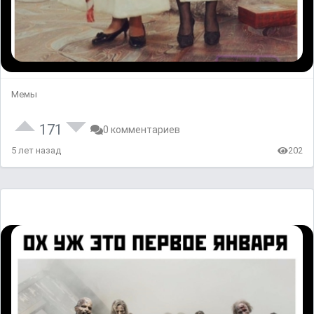
Мемы
171
0 комментариев
5 лет назад
202