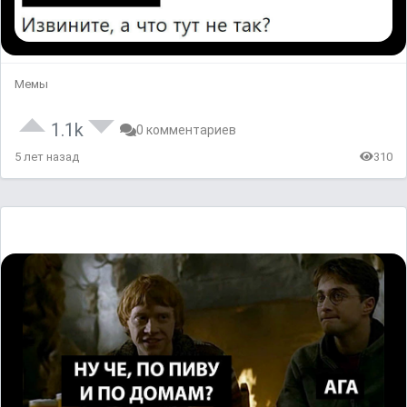
Мемы
1.1k
0 комментариев
5 лет назад
310