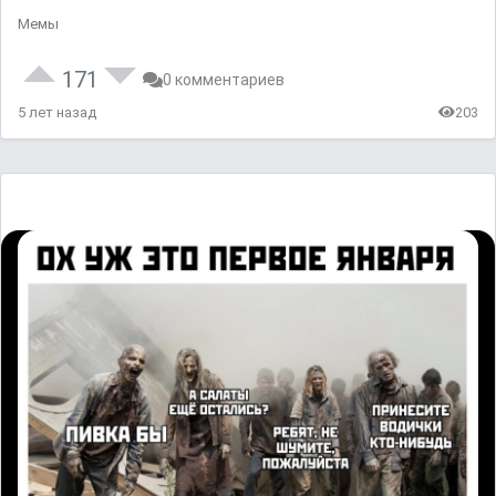
Мемы
171
0 комментариев
5 лет назад
203