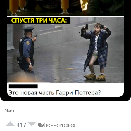
Мемы
417
0 комментариев