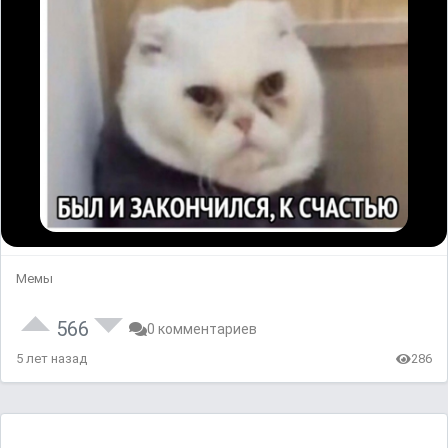
Мемы
566
0 комментариев
5 лет назад
286