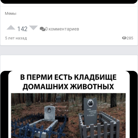
Мемы
142
0 комментариев
5 лет назад
285