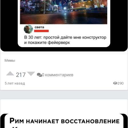
Мемы
217
0 комментариев
5 лет назад
290