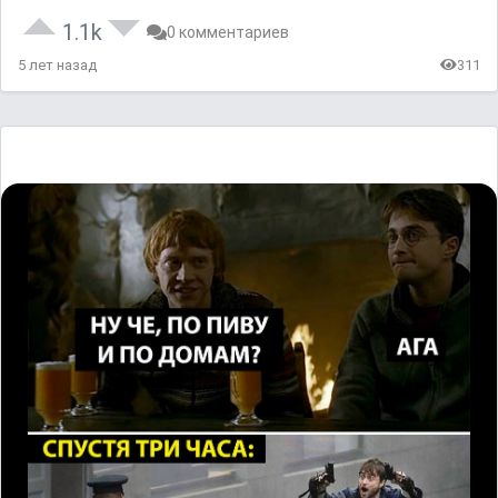
1.1k
0 комментариев
5 лет назад
311