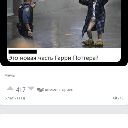
Мемы
417
0 комментариев
5 лет назад
213