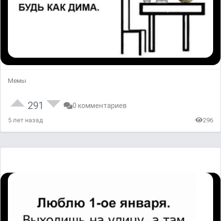
Мемы
291
0 комментариев
5 лет назад
296