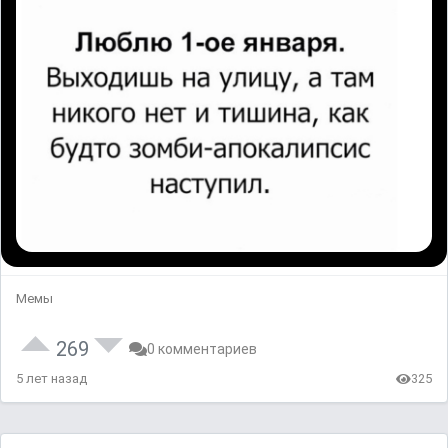
Мемы
269
0 комментариев
5 лет назад
325