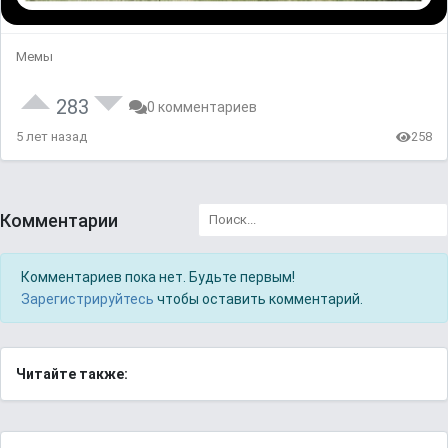
Мемы
283
0 комментариев
5 лет назад
258
Комментарии
Комментариев пока нет. Будьте первым!
Зарегистрируйтесь
чтобы оставить комментарий.
Читайте также: