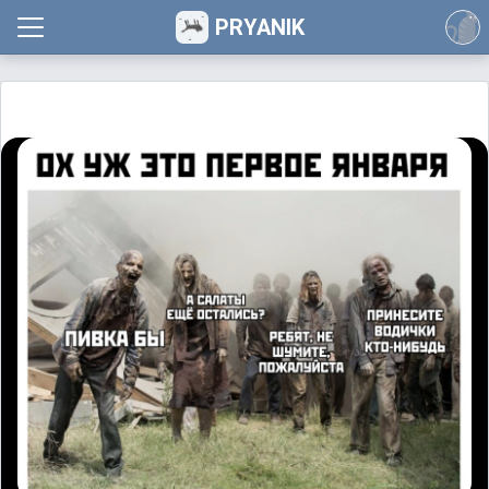
PRYANIK