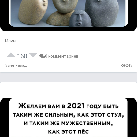
Мемы
160
0 комментариев
5 лет назад
245