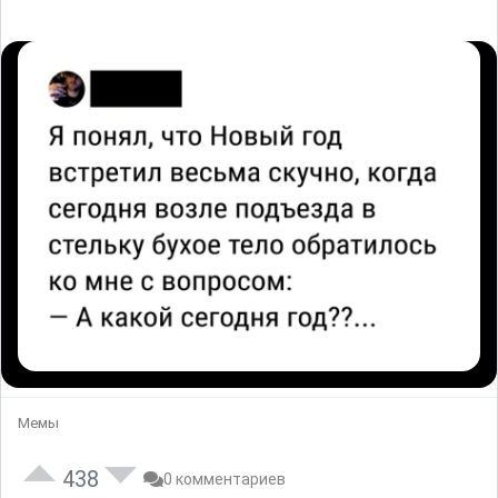
Мемы
438
0 комментариев