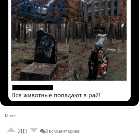
Мемы
283
0 комментариев