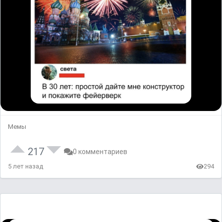
Мемы
217
0 комментариев
5 лет назад
294