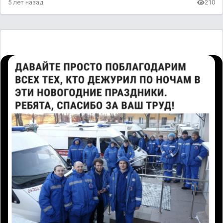
5 лет назад
210