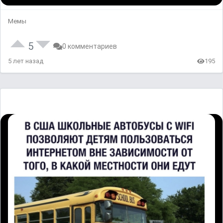
Мемы
5
0 комментариев
5 лет назад
195