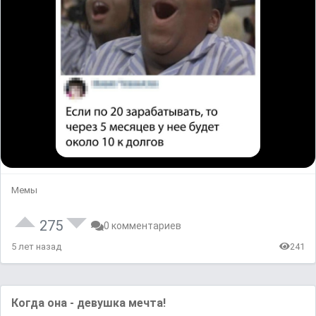
Мемы
275
0 комментариев
5 лет назад
241
Когда она - девушка мечта!