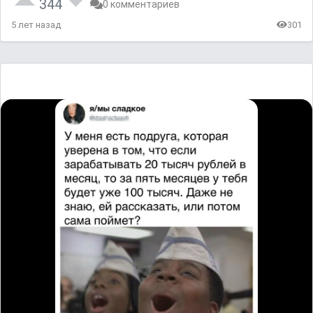
344
0 комментариев
5 лет назад
301