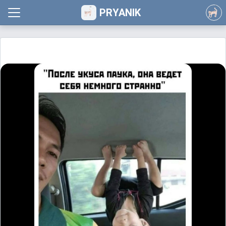
PRYANIK