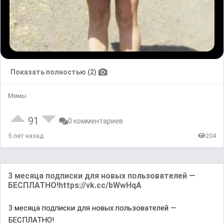
Показать полностью (2)
Мемы
91
0 комментариев
5 лет назад
204
3 месяца подписки для новых пользователей —
БЕСПЛАТНО!https://vk.cc/bWwHqA
3 месяца подписки для новых пользователей —
БЕСПЛАТНО!