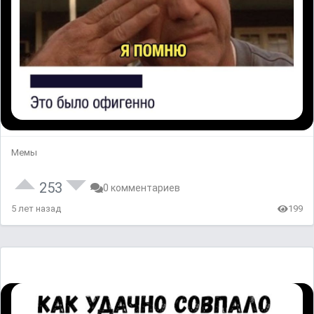
Мемы
253
0 комментариев
5 лет назад
199