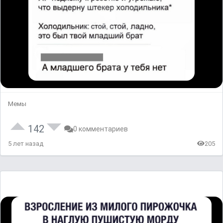
Мемы
142
0 комментариев
5 лет назад
205