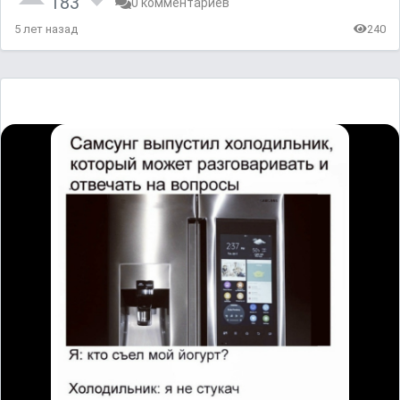
183
0 комментариев
5 лет назад
240