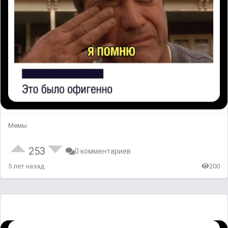
Мемы
253
0 комментариев
5 лет назад
200