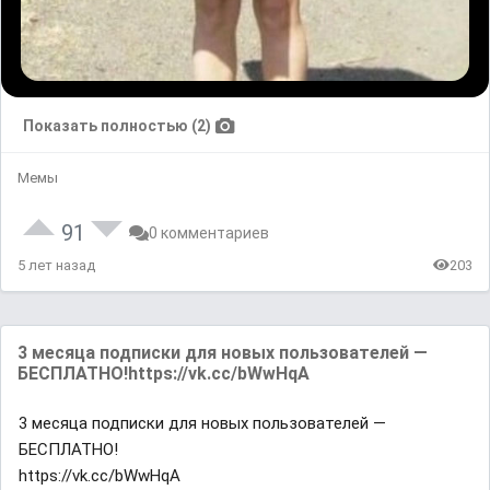
Показать полностью (2)
Мемы
91
0 комментариев
5 лет назад
203
3 месяца подписки для новых пользователей —
БЕСПЛАТНО!https://vk.cc/bWwHqA
3 месяца подписки для новых пользователей —
БЕСПЛАТНО!
https://vk.cc/bWwHqA