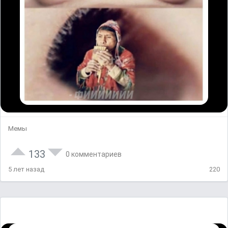
Мемы
133
0 комментариев
5 лет назад
220