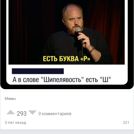
Мемы
293
0 комментариев
5 лет назад
321