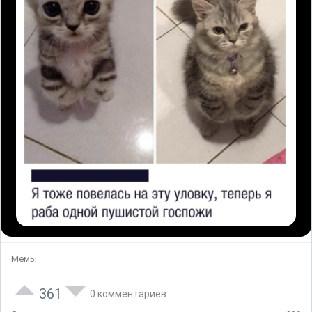
Мемы
361
0 комментариев