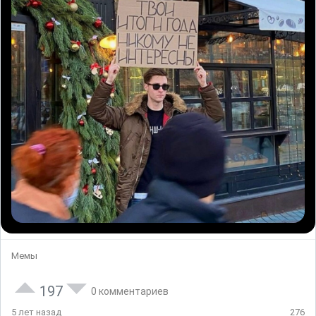
Мемы
197
0 комментариев
5 лет назад
276