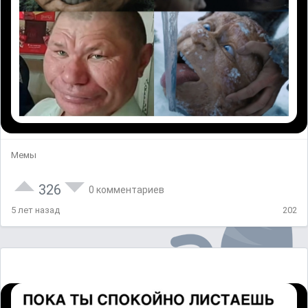
Мемы
326
0 комментариев
5 лет назад
202