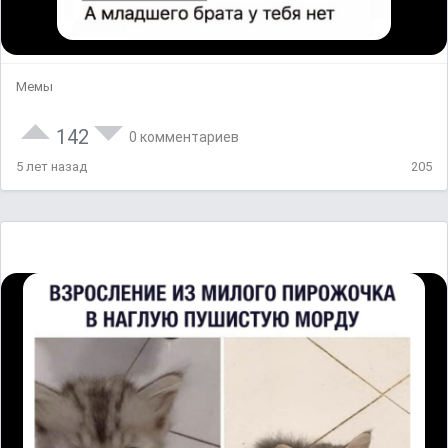
Мемы
142
0 комментариев
5 лет назад
205