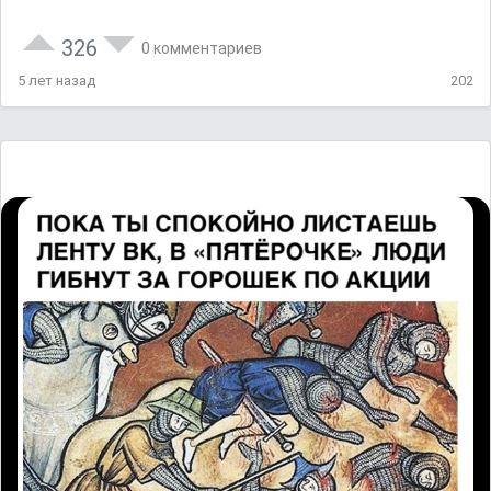
326
0 комментариев
5 лет назад
202