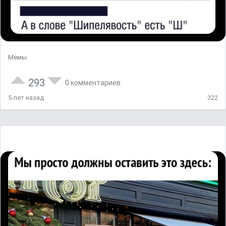
Мемы
293
0 комментариев
5 лет назад
322