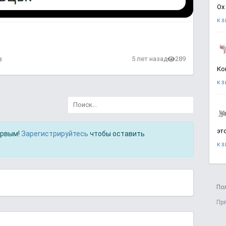
Ох
к 
в
5 лет назад
289
Ко
к 
эт
ервым!
Зарегистрируйтесь
чтобы оставить
к 
По
Пр