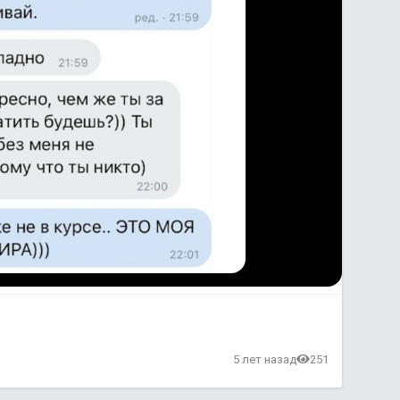
в
5 лет назад
251