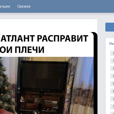
учшее
Свежее
По