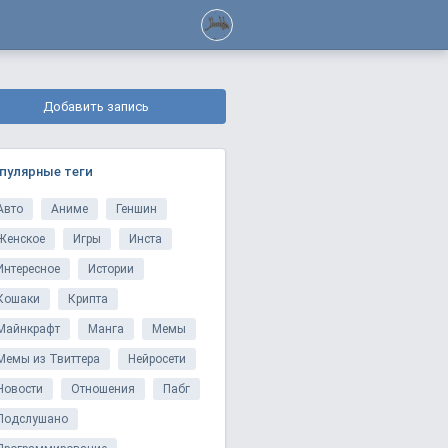
Добавить запись
пулярные теги
Авто
Аниме
Геншин
Женское
Игры
Инста
Интересное
Истории
Кошаки
Крипта
Майнкрафт
Манга
Мемы
Мемы из Твиттера
Нейросети
Новости
Отношения
Пабг
Подслушано