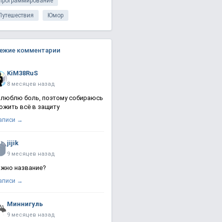
Программирование
Путешествия
Юмор
ежие комментарии
KiM38RuS
8 месяцев назад
 люблю боль, поэтому собираюсь
ожить всё в защиту
записи →
jijik
9 месяцев назад
жно название?
записи →
Миннигуль
9 месяцев назад