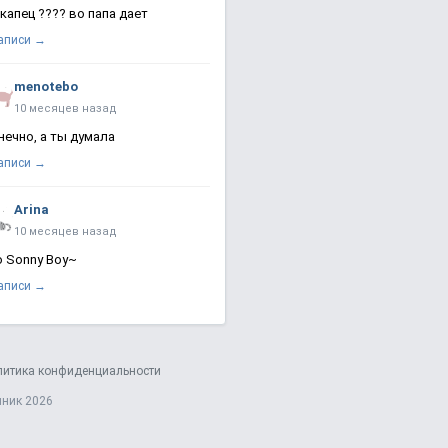
 капец ???? во папа дает
записи →
menotebo
10 месяцев назад
нечно, а ты думала
записи →
Arina
10 месяцев назад
о Sonny Boy~
записи →
литика конфиденциальности
яник 2026