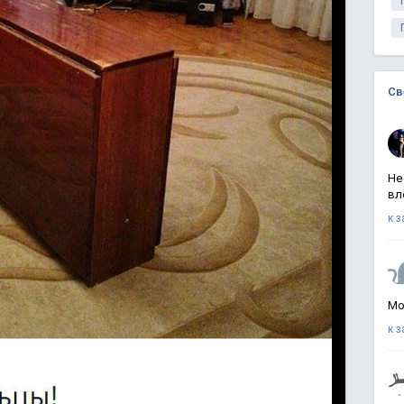
Св
Не
вл
к 
Мо
к 