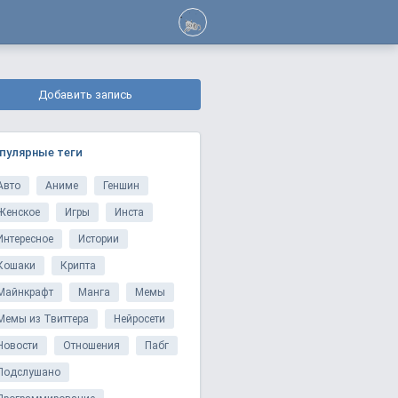
Добавить запись
пулярные теги
Авто
Аниме
Геншин
Женское
Игры
Инста
Интересное
Истории
Кошаки
Крипта
Майнкрафт
Манга
Мемы
Мемы из Твиттера
Нейросети
Новости
Отношения
Пабг
Подслушано