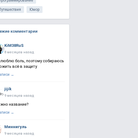
Программирование
Путешествия
Юмор
ежие комментарии
KiM38RuS
8 месяцев назад
 люблю боль, поэтому собираюсь
ожить всё в защиту
записи →
jijik
9 месяцев назад
жно название?
записи →
Миннигуль
9 месяцев назад