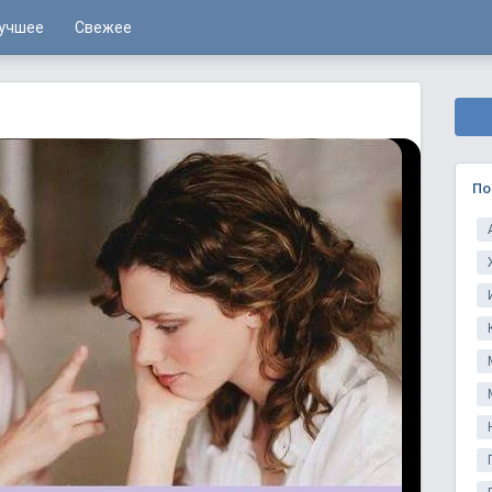
учшее
Свежее
По