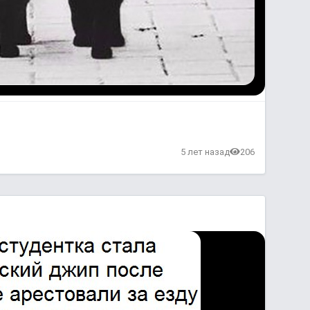
в
5 лет назад
206