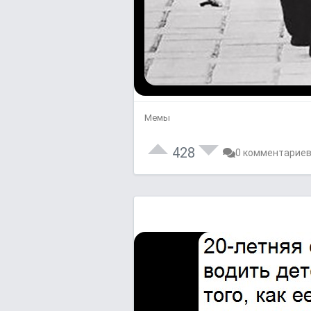
Мемы
428
0 комментарие