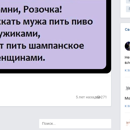
Св
Не
вл
к 
в
5 лет назад
271
Мо
к 