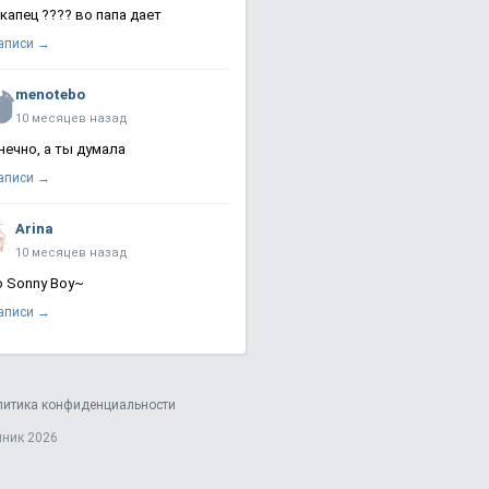
 капец ???? во папа дает
записи →
menotebo
10 месяцев назад
нечно, а ты думала
записи →
Arina
10 месяцев назад
о Sonny Boy~
записи →
литика конфиденциальности
яник 2026