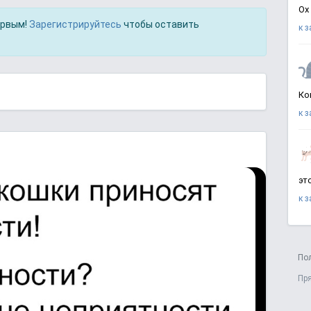
Ох
ервым!
Зарегистрируйтесь
чтобы оставить
к 
Ко
к 
эт
к 
По
Пр